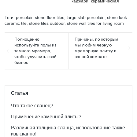
каджари, керамическая
т. д. и пользуется хорошей
плитка, по сравнению с
репутацией на рынке.
аналогичными продуктами
Поверхности .MoCo&
Теги:
porcelain stone floor tiles
,
large slab porcelain
,
stone look
на рынке, она обладает
Ceramica обобщает
ceramic tile
,
stone tiles outdoor
,
stone wall tiles for living room
несравненными
дефекты прошлых
выдающимися
продуктов и постоянно их
преимуществами с точки
Полноценно
Причины, по которым
улучшает. Технические
зрения
используйте полы из
мы любим черную
характеристики
производительности,
темного мрамора,
мраморную плитку в
нескользящей
качества, внешнего вида и
чтобы улучшить свой
ванной комнате
керамогранитной плитки с
т. д. и пользуется хорошей
бизнес
шероховатой матовой
репутацией на рынке.
поверхностью серого цвета
МоКо Поверхности&
для помещений,
Ceramica обобщает
имитирующей старинную
дефекты прошлых
глазурованную плитку под
продуктов и постоянно их
Статья
дерево, могут быть
улучшает. Спецификации
изменены в соответствии с
керамической плитки
Что такое сланец?
вашими потребностями.
Foshan Factory Timber
Применение каменной плиты?
Wood Grain Finish Floor с
деревянным видом
Различная толщина сланца, использование также
Настенные полы Kajaria
изысканно!
List могут быть настроены в