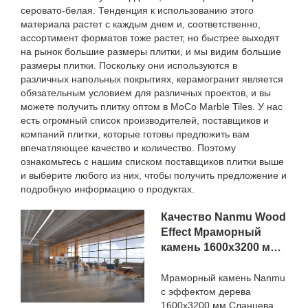
серовато-белая. Тенденция к использованию этого
материала растет с каждым днем ​​и, соответственно,
ассортимент форматов тоже растет, но быстрее выходят
на рынок большие размеры плитки, и мы видим большие
размеры плитки. Поскольку они используются в
различных напольных покрытиях, керамогранит является
обязательным условием для различных проектов, и вы
можете получить плитку оптом в MoCo Marble Tiles. У нас
есть огромный список производителей, поставщиков и
компаний плитки, которые готовы предложить вам
впечатляющее качество и количество. Поэтому
ознакомьтесь с нашим списком поставщиков плитки выше
и выберите любого из них, чтобы получить предложение и
подробную информацию о продуктах.
Качество Nanmu Wood
Effect Мраморный
камень 1600x3200 мм
Сланцевая плитка для
проектов роскошных
Мраморный камень Nanmu
с эффектом дерева
вилл Производитель
1600x3200 мм Сланцевая