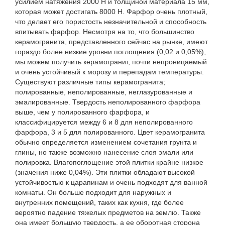
усилием натяжения 2000 Н и толщиной материала 15 мм,
которая может достигать 8000 Н. Фарфор очень плотный,
что делает его пористость незначительной и способность
впитывать фарфор. Несмотря на то, что большинство
керамогранита, представленного сейчас на рынке, имеют
гораздо более низкие уровни поглощения (0,02 и 0,05%),
мы можем получить керамогранит, почти непроницаемый
и очень устойчивый к морозу и перепадам температуры.
Существуют различные типы керамогранита;
полированные, неполированные, неглазурованные и
эмалированные. Твердость неполированного фарфора
выше, чем у полированного фарфора, и
классифицируется между 6 и 8 для неполированного
фарфора, 3 и 5 для полированного. Цвет керамогранита
обычно определяется изменением сочетания грунта и
глины, но также возможно нанесение слоя эмали или
полировка. Влагопоглощение этой плитки крайне низкое
(значения ниже 0,04%). Эти плитки обладают высокой
устойчивостью к царапинам и очень подходят для ванной
комнаты. Он больше подходит для наружных и
внутренних помещений, таких как кухня, где более
вероятно падение тяжелых предметов на землю. Также
она имеет большую твердость, а ее оборотная сторона