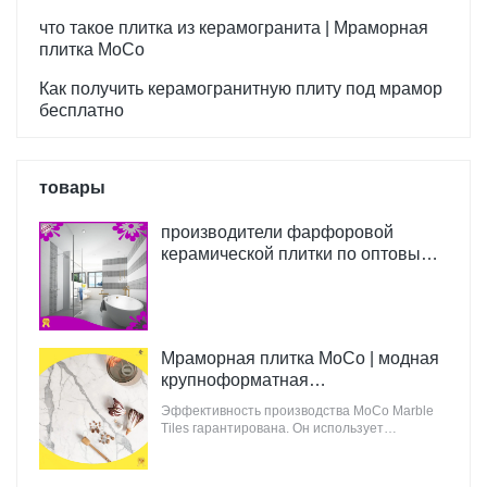
соответствии с вашими
что такое плитка из керамогранита | Мраморная
потребностями.
плитка MoCo
Как получить керамогранитную плиту под мрамор
бесплатно
товары
производители фарфоровой
керамической плитки по оптовым
ценам | Мраморная плитка MoCo
Мраморная плитка MoCo | модная
крупноформатная
керамогранитная плитка из Китая
Эффективность производства MoCo Marble
Tiles гарантирована. Он использует
компьютеризированное производство и
контроль для увеличения производства
сырья для строительства.