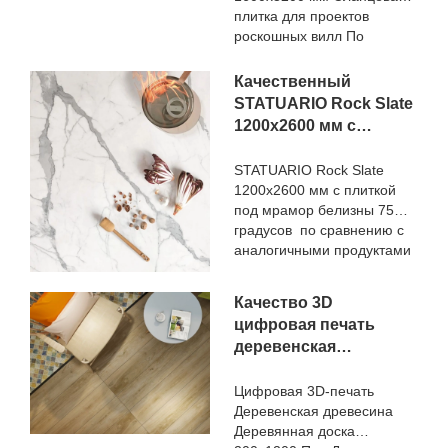
плитка для проектов
роскошных вилл По
сравнению с аналогичными
продуктами на рынке, она
Качественный
обладает несравненными
STATUARIO Rock Slate
выдающимися
1200x2600 мм с
преимуществами с точки
белизной 75-
зрения
градусной плитки под
STATUARIO Rock Slate
производительности,
1200x2600 мм с плиткой
мрамор
качества, внешнего вида и
под мрамор белизны 75
Производитель
т. Д. И пользуется хорошей
градусов по сравнению с
репутацией на рынке.
аналогичными продуктами
Поверхности MoCo&
на рынке, он имеет
Ceramica обобщает
несравненные
дефекты прошлых
Качество 3D
выдающиеся
продуктов и постоянно их
цифровая печать
преимущества с точки
улучшает. Спецификации
деревенская
зрения
сланцевой плитки Nanmu
древесина
производительности,
Wood Effect Marble Stone
качества, внешнего вида и
деревянная доска вид
Цифровая 3D-печать
1600x3200 мм для
т. д. и пользуется хорошей
Деревенская древесина
200x1200 напольная
проектов роскошных вилл
репутацией на рынке.
Деревянная доска
деревянная плитка
могут быть изменены в