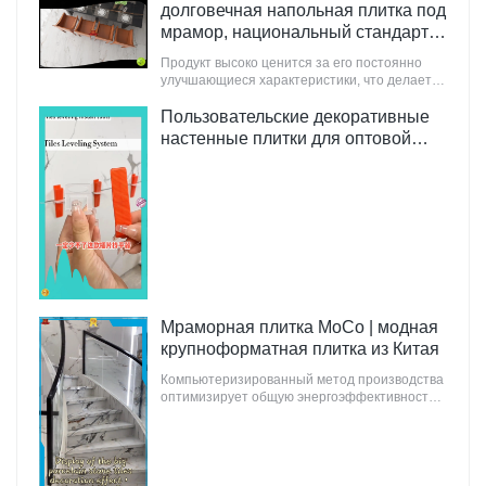
долговечная напольная плитка под
мрамор, национальный стандарт |
Мраморная плитка MoCo
Продукт высоко ценится за его постоянно
улучшающиеся характеристики, что делает
его идеально подходящим для
инновационных и ориентированных на
Пользовательские декоративные
будущее зданий.
настенные плитки для оптовой
продажи Производитель |
Мраморная плитка MoCo
Мраморная плитка MoCo | модная
крупноформатная плитка из Китая
Компьютеризированный метод производства
оптимизирует общую энергоэффективность
мраморной плитки MoCo, гарантируя
минимальное воздействие на окружающую
среду.