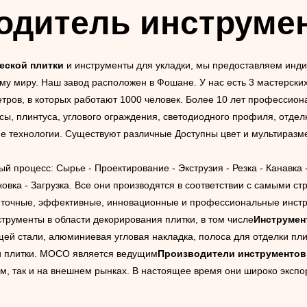
одитель инструмен
еской плитки
и инструменты для укладки, мы предоставляем инди
му миру. Наш завод расположен в Фошане. У нас есть 3 мастерск
ров, в которых работают 1000 человек. Более 10 лет профессиона
сы, плинтуса, углового ограждения, светодиодного профиля, отделк
ие технологии. Существуют различные Доступны цвет и мультиразм
й процесс: Сырье - Проектирование - Экструзия - Резка - Канавка 
аковка - Загрузка. Все они производятся в соответствии с самыми 
чные, эффективные, инновационные и профессиональные инструм
трументы в области декорирования плитки, в том числе
Инструмен
щей стали, алюминиевая угловая накладка, полоса для отделки пли
ки плитки. MOCO является ведущим
Производители инструментов
м, так и на внешнем рынках. В настоящее время они широко экспо