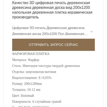
Качество 3D цифровая печать деревенская
древесина деревянная доска вид 200x1200
напольная деревянная плитка керамическая
производитель
Цифровая 3D-печать Деревенская древесина
Деревянная доска 200x1200 Пол Деревянная
плитка Керамика По сравнению с
ОТПРАВИТЬ ЗАПРОС СЕЙЧАС
аналогичными продуктами на рынке, она
имеет несравненные выдающиеся
ФАРФОРОВАЯ ПЛИТКА
преимущества с точки зрения
Материал: Фарфор
производительности, качества, внешнего вида
Стиль: Имитация текстуры твердой древесины
и т. Д. И пользуется хорошей репутацией на
Отделка: шероховатая матовая
рынке. Поверхности MoCo& Ceramica
Водопоглощение: E<0,05%
обобщает дефекты прошлых продуктов и
Размер: 200x1200мм
постоянно их улучшает. Спецификации 3D-
Толщина: 10-12 мм
цифровой печати Rustic Timber Wooden Plank
Цвет: Бежевый
Look 200x1200 Floor Wood Tile Ceramic могут
Поверхность: 6 случайных граней
быть настроены в соответствии с вашими