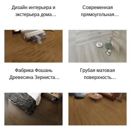
МоКо Поверхности&
Дизайн интерьера и
Современная
Керамика
экстерьера дома
прямоугольная
керамическая плитка
матовая 200x1200 мм
200x1200 текстура
внутренняя
дерева керамогранит
фарфоровая спальня
керамическая плитка
выглядит как
под дерево
керамическая
текстурная напольная
деревянная плитка
Фабрика Фошань
Грубая матовая
Древесина Зернистая
поверхность
отделка пола Пол с
нескользящий
видом на стену
керамогранит под
Напольное покрытие
дерево серая
Дизайн Kajaria List
глазурованная плитка
Керамическая плитка
под дерево под старину