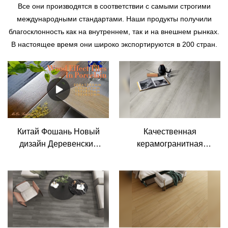
Все они производятся в соответствии с самыми строгими
международными стандартами. Наши продукты получили
благосклонность как на внутреннем, так и на внешнем рынках.
В настоящее время они широко экспортируются в 200 стран.
Китай Фошань Новый
Качественная
дизайн Деревенский
керамогранитная
деревянный пол
плитка под дерево
Производитель
Деревянная
керамогранита - MoCo
керамическая
Ceramica
настенная
керамогранитная
плитка Производитель |