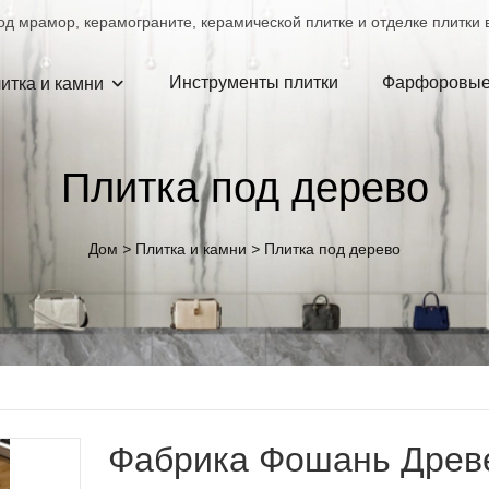
д мрамор, керамограните, керамической плитке и отделке плитки в
Инструменты плитки
Фарфоровые
итка и камни
Плитка под дерево
Дом
>
Плитка и камни
>
Плитка под дерево
Фабрика Фошань Древ