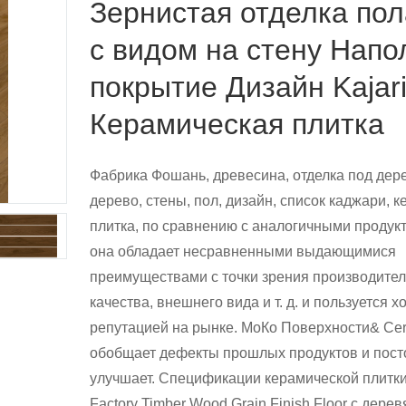
Зернистая отделка по
с видом на стену Напо
покрытие Дизайн Kajari
Керамическая плитка
Фабрика Фошань, древесина, отделка под дере
дерево, стены, пол, дизайн, список каджари, 
плитка, по сравнению с аналогичными продук
она обладает несравненными выдающимися
преимуществами с точки зрения производител
качества, внешнего вида и т. д. и пользуется 
репутацией на рынке. МоКо Поверхности& Ce
обобщает дефекты прошлых продуктов и пост
улучшает. Спецификации керамической плитк
Factory Timber Wood Grain Finish Floor с дер