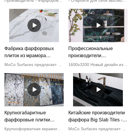
Производитель - Фарфоровые плиты MOCO | Высококачественный спеченный камень 1600x3200x12 мм.
- Откройте для себя высококачественные фарфоровые плиты большого формата 1600x3200x12 мм по индивидуальному заказу из Китая | МОКО Фарфоровые плиты
Фарфоровые плиты
индивидуальному заказу
производители из Китая |
МОКО Фарфоровые плиты
Фабрика фарфоровых
Профессиональные
плиток из мрамора
производители
лучшего качества
керамогранита под
MoCo Surfaces предлагает высококачественную каменную плитку для домашней кухни или ванной комнаты.
1600x3200 Новый дизайн из спеченного камня Плитка для проекта Домашнее украшение Внутренняя стена и пол Фарфоровая плитка
большого размера
мрамор размером
1600x3200 мм
Крупногабаритные
Китайские производители
фарфоровые плитки
фарфора Big Slab Tiles -
лучшего качества на
MoCo
Крупноформатная керамогранитная плитка под мрамор доступна в широком диапазоне размеров,от малых до больших форматов и разной толщины, в том числе тонкие& тонкая плитка.
MoCo Surfaces предлагает высококачественную каменную плитку для домашней кухни или ванной комнаты.