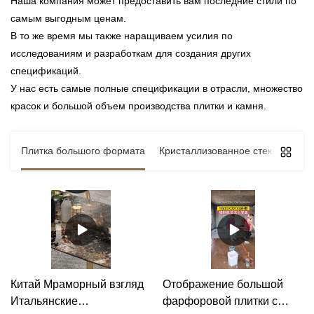
Наша компания может предоставить вам последние стили по
самым выгодным ценам.
В то же время мы также наращиваем усилия по
исследованиям и разработкам для создания других
спецификаций.
У нас есть самые полные спецификации в отрасли, множество
красок и большой объем производства плитки и камня.
Плитка большого формата
Кристаллизованное стекло
Про
Китай Мраморный взгляд
Отображение большой
Итальянские
фарфоровой плитки с