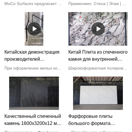
современные обеденные
эффектом камня
MoCo Surfaces предлагает высококачественную каменную плитку для домашней кухни или ванной комнаты.
Применимо: Стена | Этаж | Фасады | Мебель | Столешницы | Топы тщеславия
столы Роскошные
Поставщик установки&
фарфоровые каменные
производители | МоКо
журнальные столики
производители - MoCo
Китайская демонстрация
Китай Плита из спеченного
производителей
камня для внутренней
декоративного эффекта
отделки стен
При оформлении жилых комнат плитка с имитацией мрамора придает помещению уникальный современный вид.и простой, распространяет непрерывность цвета и тона на все пространство, усиливая его визуальное воздействие.
Широкоформатная полированная фарфоровая мраморная плита Плитка для телевизора в гостиной
большой фарфоровой
Производители камня -
каменной плитки - MoCo
MoCo
Качественный спеченный
Фарфоровые плиты
камень 1600x3200x12 мм
большого формата
Производитель | МОКО
1600x3200x12 мм по