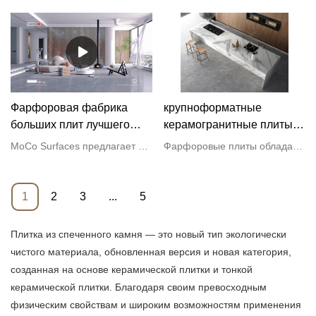
заводе
Фарфоровая фабрика
крупноформатные
больших плит лучшего
керамогранитные плиты
качества
для кухонных столешниц
MoCo Surfaces предлагает высококачественную каменную плитку для домашней кухни или ванной комнаты.
Фарфоровые плиты обладают высокой термостойкостью, что означает, что вы можете ставить горячие кастрюли и сковородки прямо на поверхность, не вызывая повреждений.
1600x3200x12 мм |
Фарфоровые плиты МОКО
1
2
3
...
5
Плитка из спеченного камня — это новый тип экологически
чистого материала, обновленная версия и новая категория,
созданная на основе керамической плитки и тонкой
керамической плитки. Благодаря своим превосходным
физическим свойствам и широким возможностям применения