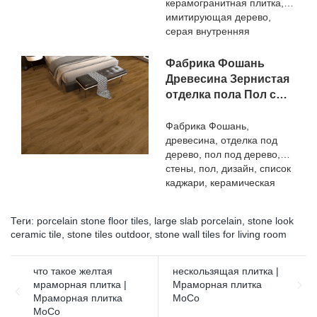
керамогранитная плитка,
под дерево под
соответствии с вашими
т. Д. И пользуется хорошей
имитирующая дерево,
потребностями.
старину
репутацией на рынке.
серая внутренняя
Поверхности MoCo&
глазурованная плитка,
Ceramica обобщает
имитирующая дерево, по
Фабрика Фошань
дефекты прошлых
сравнению с аналогичными
продуктов и постоянно их
Древесина Зернистая
продуктами на рынке, она
улучшает. Спецификации
отделка пола Пол с
имеет несравненные
3D-цифровой печати Rustic
видом на стену
выдающиеся
Timber Wooden Plank Look
Напольное покрытие
Фабрика Фошань,
преимущества с точки
200x1200 Floor Wood Tile
древесина, отделка под
Дизайн Kajaria List
зрения
Ceramic могут быть
дерево, пол под дерево,
Керамическая плитка
производительности,
настроены в соответствии с
стены, пол, дизайн, список
качества, внешнего вида и
вашими потребностями.
каджари, керамическая
т. д. и пользуется хорошей
плитка, по сравнению с
репутацией на рынке.
аналогичными продуктами
Поверхности .MoCo&
Теги:
porcelain stone floor tiles
,
large slab porcelain
,
stone look
на рынке, она обладает
Ceramica обобщает
ceramic tile
,
stone tiles outdoor
,
stone wall tiles for living room
несравненными
дефекты прошлых
выдающимися
продуктов и постоянно их
преимуществами с точки
что такое желтая
нескользящая плитка |
улучшает. Технические
зрения
мраморная плитка |
Мраморная плитка
характеристики
производительности,
Мраморная плитка
MoCo
нескользящей
качества, внешнего вида и
MoCo
керамогранитной плитки с