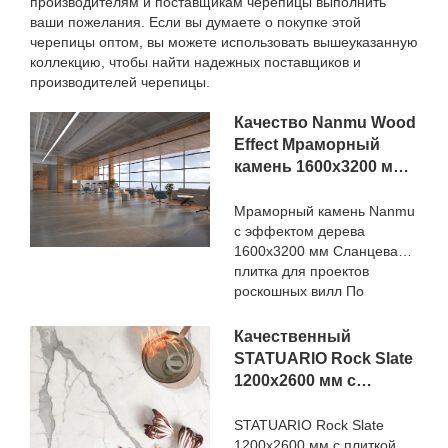
производителям и поставщикам черепицы выполнить
ваши пожелания. Если вы думаете о покупке этой
черепицы оптом, вы можете использовать вышеуказанную
коллекцию, чтобы найти надежных поставщиков и
производителей черепицы.
Качество Nanmu Wood
Effect Мраморный
камень 1600x3200 мм
Сланцевая плитка для
проектов роскошных
Мраморный камень Nanmu
с эффектом дерева
вилл Производитель
1600x3200 мм Сланцевая
плитка для проектов
роскошных вилл По
сравнению с аналогичными
продуктами на рынке, она
Качественный
обладает несравненными
STATUARIO Rock Slate
выдающимися
1200x2600 мм с
преимуществами с точки
белизной 75-
зрения
градусной плитки под
STATUARIO Rock Slate
производительности,
1200x2600 мм с плиткой
мрамор