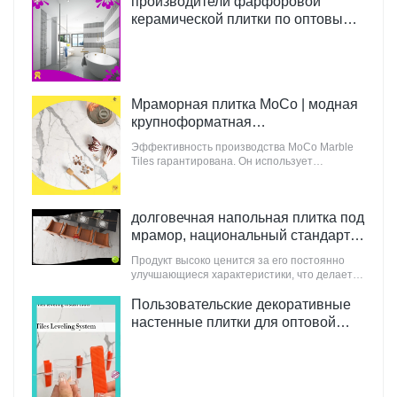
производители фарфоровой
керамической плитки по оптовым
ценам | Мраморная плитка MoCo
Мраморная плитка MoCo | модная
крупноформатная
керамогранитная плитка из Китая
Эффективность производства MoCo Marble
Tiles гарантирована. Он использует
компьютеризированное производство и
контроль для увеличения производства
сырья для строительства.
долговечная напольная плитка под
мрамор, национальный стандарт |
Мраморная плитка MoCo
Продукт высоко ценится за его постоянно
улучшающиеся характеристики, что делает
его идеально подходящим для
инновационных и ориентированных на
Пользовательские декоративные
будущее зданий.
настенные плитки для оптовой
продажи Производитель |
Мраморная плитка MoCo