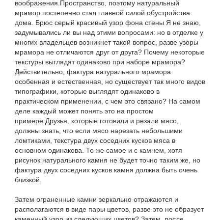
воображения.Пространство, поэтому натуральный
мрамор постепенно стал главной силой обустройства
дома. Брюс серый красивый узор фона стены Я не знаю,
задумывались ли вы над этими вопросами: но в отделке у
многих владельцев возникнет такой вопрос, разве узоры
мрамора не отличаются друг от друга? Почему некоторые
текстуры выглядят одинаково при наборе мрамора?
Действительно, фактура натурального мрамора
особенная и естественная, но существует так много видов
типографики, которые выглядят одинаково в
практическом применении, с чем это связано? На самом
деле каждый может понять это на простом
примере.Друзья, которые готовили и резали мясо,
должны знать, что если мясо нарезать небольшими
ломтиками, текстура двух соседних кусков мяса в
основном одинакова. То же самое и с камнем, хотя
рисунок натурального камня не будет точно таким же, но
фактура двух соседних кусков камня должна быть очень
близкой.
Затем ограненные камни зеркально отражаются и
располагаются в виде пары цветов, разве это не образует
каменный узор из следующих цветов? Затем, после