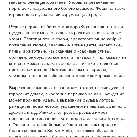
гвардия, очень декоративны. Узоры, вырезанные на
перилах из натурального белого мрамора Фошань, также
играют роль в украшении окружающей среды.
Резные перила из белого мрамора Фошань элегантны и
щедры, на них можно вырезать различные изысканные
узоры. Благоприятные узоры, представляющие добрые
пожелания людей, различные яркие цветы, насекомые,
птицы и животные, изысканные и красивые сливы,
орхидеи, бамбук, хризантемы и пейзажи и т. д., каждый из
которых может выражать особое значение и является
прекрасной пищей. Помимо резьбы на перилах,
уникальна также резьба на капителях мраморных перил.
Вырезание каменных львов может отогнать злых духов в
городских домах, вырезание персиков на день рождения
может принести удачу, а вырезание рыльца лотоса,
рыльца лепестка лотоса, украшения из рыльца облачного
дракона и т. д. Уникальная резьба рыльца имеет
несравненное значение. Хотя перила из белого мрамора
в Фошане не такие белые и блестящие, как перила из
белого мрамора в Храме Неба, они также обладают
своим уникальным и богатым ощущением трехмерности и