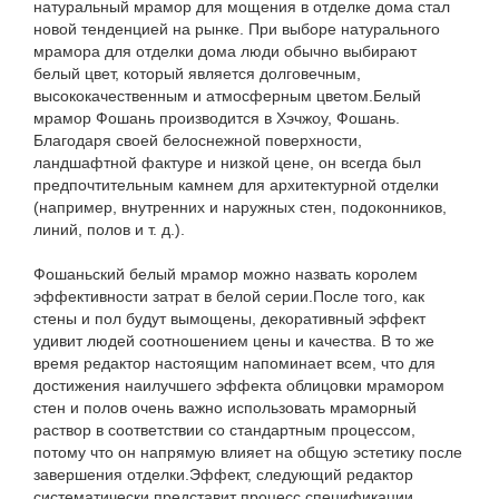
натуральный мрамор для мощения в отделке дома стал
новой тенденцией на рынке. При выборе натурального
мрамора для отделки дома люди обычно выбирают
белый цвет, который является долговечным,
высококачественным и атмосферным цветом.Белый
мрамор Фошань производится в Хэчжоу, Фошань.
Благодаря своей белоснежной поверхности,
ландшафтной фактуре и низкой цене, он всегда был
предпочтительным камнем для архитектурной отделки
(например, внутренних и наружных стен, подоконников,
линий, полов и т. д.).
Фошаньский белый мрамор можно назвать королем
эффективности затрат в белой серии.После того, как
стены и пол будут вымощены, декоративный эффект
удивит людей соотношением цены и качества. В то же
время редактор настоящим напоминает всем, что для
достижения наилучшего эффекта облицовки мрамором
стен и полов очень важно использовать мраморный
раствор в соответствии со стандартным процессом,
потому что он напрямую влияет на общую эстетику после
завершения отделки.Эффект, следующий редактор
систематически представит процесс спецификации