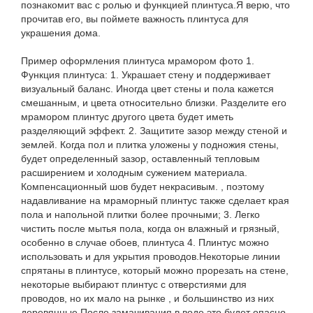
познакомит вас с ролью и функцией плинтуса.Я верю, что
прочитав его, вы поймете важность плинтуса для
украшения дома.
Пример оформления плинтуса мрамором фото 1.
Функция плинтуса: 1. Украшает стену и поддерживает
визуальный баланс. Иногда цвет стены и пола кажется
смешанным, и цвета относительно близки. Разделите его
мрамором плинтус другого цвета будет иметь
разделяющий эффект. 2. Защитите зазор между стеной и
землей. Когда пол и плитка уложены у подножия стены,
будет определенный зазор, оставленный тепловым
расширением и холодным сужением материала.
Компенсационный шов будет некрасивым. , поэтому
надавливание на мраморный плинтус также сделает края
пола и напольной плитки более прочными; 3. Легко
чистить после мытья пола, когда он влажный и грязный,
особенно в случае обоев, плинтуса 4. Плинтус можно
использовать и для укрытия проводов.Некоторые линии
спрятаны в плинтусе, который можно прорезать на стене,
некоторые выбирают плинтус с отверстиями для
проводов, но их мало на рынке , и большинство из них
деревянные.После замачивания в воде это будет опасно,