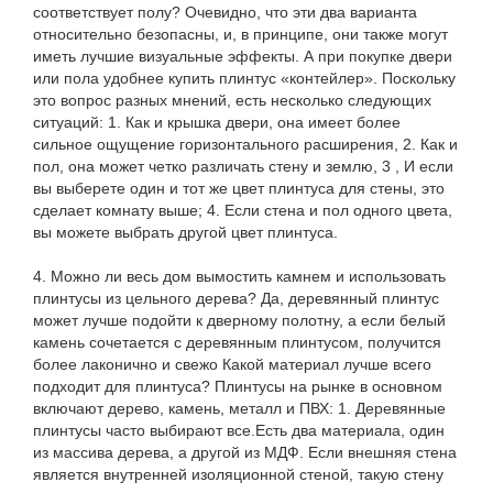
соответствует полу? Очевидно, что эти два варианта
относительно безопасны, и, в принципе, они также могут
иметь лучшие визуальные эффекты. А при покупке двери
или пола удобнее купить плинтус «контейлер». Поскольку
это вопрос разных мнений, есть несколько следующих
ситуаций: 1. Как и крышка двери, она имеет более
сильное ощущение горизонтального расширения, 2. Как и
пол, она может четко различать стену и землю, 3 , И если
вы выберете один и тот же цвет плинтуса для стены, это
сделает комнату выше; 4. Если стена и пол одного цвета,
вы можете выбрать другой цвет плинтуса.
4. Можно ли весь дом вымостить камнем и использовать
плинтусы из цельного дерева? Да, деревянный плинтус
может лучше подойти к дверному полотну, а если белый
камень сочетается с деревянным плинтусом, получится
более лаконично и свежо Какой материал лучше всего
подходит для плинтуса? Плинтусы на рынке в основном
включают дерево, камень, металл и ПВХ: 1. Деревянные
плинтусы часто выбирают все.Есть два материала, один
из массива дерева, а другой из МДФ. Если внешняя стена
является внутренней изоляционной стеной, такую ​​стену