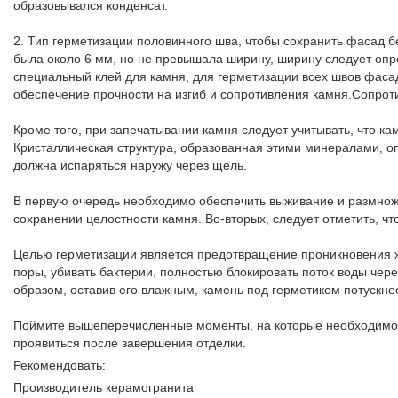
образовывался конденсат.
2. Тип герметизации половинного шва, чтобы сохранить фасад 
была около 6 мм, но не превышала ширину, ширину следует опр
специальный клей для камня, для герметизации всех швов фасад
обеспечение прочности на изгиб и сопротивления камня.Сопрот
Кроме того, при запечатывании камня следует учитывать, что к
Кристаллическая структура, образованная этими минералами, оп
должна испаряться наружу через щель.
В первую очередь необходимо обеспечить выживание и размноже
сохранении целостности камня. Во-вторых, следует отметить, чт
Целью герметизации является предотвращение проникновения жид
поры, убивать бактерии, полностью блокировать поток воды чер
образом, оставив его влажным, камень под герметиком потускнее
Поймите вышеперечисленные моменты, на которые необходимо о
проявиться после завершения отделки.
Рекомендовать:
Производитель керамогранита