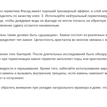
без герметика.Фасад имеет хороший трехмерный эффект, а слой кле
еделять по качеству клея. 3. Используйте нейтральный герметизи
а, чтобы дождевая вода на фасаде не могла попасть на обратную 
ивление сдвигу остается неизменным.
амень также должен быть «дышащим». Камни состоят из различных к
ределяет тип камня. Целостность кристалла во многом связана с м
ние этих бактерий. После длительных исследований было обнаруж
о при герметизации камня герметик заполняет поры или кристаллич
кости и окрашивания. Кроме того, избегайте использования акрил
ез камень и вызывать внутренние трещины, если камень намокнет в
т и потускнеет.
братить внимание при укладке натурального мрамора в доме, что