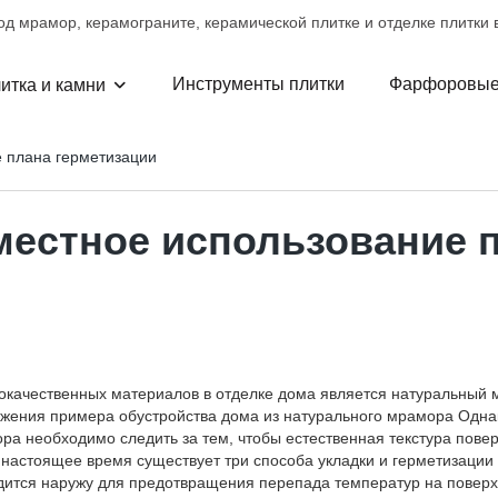
д мрамор, керамограните, керамической плитке и отделке плитки в
Инструменты плитки
Фарфоровые
итка и камни
е плана герметизации
местное использование 
окачественных материалов в отделке дома является натуральный 
ажения примера обустройства дома из натурального мрамора Одна
а необходимо следить за тем, чтобы естественная текстура повер
астоящее время существует три способа укладки и герметизации к
одится наружу для предотвращения перепада температур на поверх