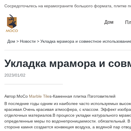
Сосредоточьтесь на керамограните большого формата, плитке по
Дом
Пл
Дом
>
Новости
>
Укладка мрамора и совместное использовани
Укладка мрамора и сов
2023/01/02
Автор:MoCo
Marble Tile
s-
Каменная плитка Пзготовителей
В последние годы одним из наиболее часто используемых высок
красивая.Очень красивая атмосфера, с классом. Эффект изобр
отделочных материалов.В процессе укладки натурального мрамор
определенные меры по водонепроницаемости. обязательный. В н
стороне камня создается конвекция воздуха, а водяной пар отв