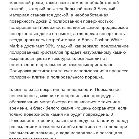
машинной резки, также называемая необработанной
плитой. , который режется большой пилой Блочный
материал становится доской, а необработанная
поверхность доски 2 полированной поверхностью;
полированная поверхность является самой продаваемой
поверхностью доски на рынке, а глянцевая поверхность
всегда нравилась потребителям, и Блеск Foshan White
Marble достигает 96%, гладкий, как зеркало, преломление
полированных кристаллов придает натуральному камню
искрящиеся цвета и текстуры. Блеск исходит от
естественного преломления каменных кристаллов.
Полировка достигается за счет использования в процессе
полировки плитки и полировального порошка.
Блеск не из-за покрытия на поверхности. Нормальное
пешеходное движение и неправильные процедуры
обслуживания могут быстро изнашиваться с течением
времени, и блеск белого камня Фошань сохранится, если
только поверхность камня не будет повреждена. 3
Поверхность горения; распылите воду на пластину перед
распылением пламенем (чтобы пластина не сгорела при
распылении пламени, а вода испарялась и поглощала