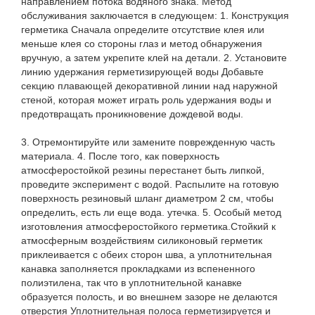
направлением потока водяного знака. Метод
обслуживания заключается в следующем: 1. Конструкция
герметика Сначала определите отсутствие клея или
меньше клея со стороны глаз и метод обнаружения
вручную, а затем укрепите клей на детали. 2. Установите
линию удержания герметизирующей воды Добавьте
секцию плавающей декоративной линии над наружной
стеной, которая может играть роль удержания воды и
предотвращать проникновение дождевой воды.
3. Отремонтируйте или замените поврежденную часть
материала. 4. После того, как поверхность
атмосферостойкой резины перестанет быть липкой,
проведите эксперимент с водой. Распылите на готовую
поверхность резиновый шланг диаметром 2 см, чтобы
определить, есть ли еще вода. утечка. 5. Особый метод
изготовления атмосферостойкого герметика.Стойкий к
атмосферным воздействиям силиконовый герметик
приклеивается с обеих сторон шва, а уплотнительная
канавка заполняется прокладками из вспененного
полиэтилена, так что в уплотнительной канавке
образуется полость, и во внешнем зазоре не делаются
отверстия Уплотнительная полоса герметизируется и