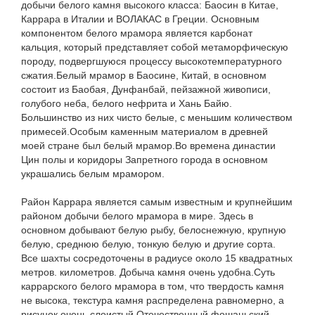
добычи белого камня высокого класса: Баосин в Китае,
Каррара в Италии и ВОЛАКАС в Греции. Основным
компонентом белого мрамора является карбонат
кальция, который представляет собой метаморфическую
породу, подвергшуюся процессу высокотемпературного
сжатия.Белый мрамор в Баосине, Китай, в основном
состоит из Баобая, Дунфанбай, пейзажной живописи,
голубого неба, белого нефрита и Хань Байю.
Большинство из них чисто белые, с меньшим количеством
примесей.Особым каменным материалом в древней
моей стране был белый мрамор.Во времена династии
Цин полы и коридоры Запретного города в основном
украшались белым мрамором.
Район Каррара является самым известным и крупнейшим
районом добычи белого мрамора в мире. Здесь в
основном добывают белую рыбу, белоснежную, крупную
белую, среднюю белую, тонкую белую и другие сорта.
Все шахты сосредоточены в радиусе около 15 квадратных
метров. километров. Добыча камня очень удобна.Суть
каррарского белого мрамора в том, что твердость камня
не высока, текстура камня распределена равномерно, а
рисунок очень слоистый.Отечественный фошаньский