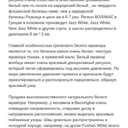
белый чем-то похож на каррарский белый , но твердость
фошанской белизны ниже, чем у каррарской
белизны.Разница в цене аж в 6-7 раз. Регион ВОЛАКАС в
Греции в основном производит Jazz White, Jazz White,
New Jazz White и другие сорта, а шахты распределены в
диапазоне 8 км * 2 км.
Главной особенностью греческого белого мрамора
является то, что белизна камня очень белая, текстура
мрамора тонкая, а примесей мало. Белый мрамор
вообще имеет очень красивый декоративный рисунок,
который легче сформировать под высоким давлением. По
мере увеличения давления примеси в оригинале будут
ориентироваться и располагаться параллельно, образуя
красивый узор.
Продажа высококачественного натурального белого
мрамора. Например, у москвича в Baoxingbai очень
очевидная направленность, открывая доску в
направлении расположения, можно вырезать красивые
пейзажные узоры. Швы довольно распространены в
исходной породе, например, на доске Foshan White много