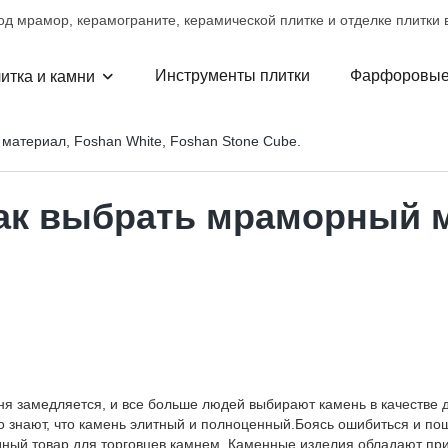
д мрамор, керамограните, керамической плитке и отделке плитки в
Инструменты плитки
Фарфоровые
итка и камни
материал, Foshan White, Foshan Stone Cube.
как выбрать мраморный м
мня замедляется, и все больше людей выбирают камень в качестве
о знают, что камень элитный и полноценный.Боясь ошибиться и пош
годный товар для торговцев камнем. Каменные изделия обладают п