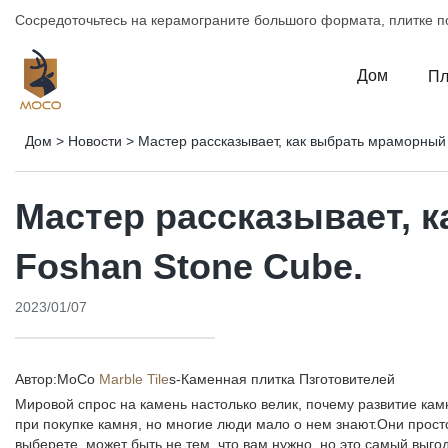
Сосредоточьтесь на керамограните большого формата, плитке по
Дом
Пл
Дом
>
Новости
>
Мастер рассказывает, как выбрать мраморный 
Мастер рассказывает, 
Foshan Stone Cube.
2023/01/07
Автор:MoCo
Marble Tile
s-
Каменная плитка Пзготовителей
Мировой спрос на камень настолько велик, почему развитие ка
при покупке камня, но многие люди мало о нем знают.Они прост
выберете, может быть не тем, что вам нужно, но это самый вы