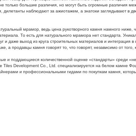
не только большие различия, но могут быть огромные различия ме
я, дилетанты наблюдают за ажиотажем, а знатоки заглядывают в дв
атуральный мрамор, ведь цена рукотворного камня намного ниже, 
атериала. То есть для натурального мрамора нет стандарта. Уникал
уг и даже выход из круга строительных материалов и интеграция 
е, а продавцы камня говорят то, что говорят, независимо от того,
ые и поддающиеся количественной оценке «стандарты» среди «не
Tiles Development Co., Ltd. специализируется на белом камне Фош
нерами и профессиональными гидами по покупкам камня, которы