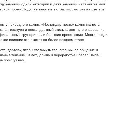
жду камнями одной категории и даже камнями из такая же моя.
ерной проем.Люди, не занятые в отрасли, смотрят на цветы в
чем у природного камня. «Нестандартность» камня является
ьная текстура и нестандартный стиль камня - это очарование
в финансовый круг принесли большие препятствия. Многие люди,
 какое влияние это окажет на более позднем этапе.
стандартов», чтобы увеличить трансграничное общение и
ань в течение 13 лет.Добыча и переработка Foshan Baidali
е помогут вам.