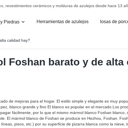
co, revestimientos cerámicos y molduras de azulejos desde hace 13 añ
Herramientas de azulejos
losas de porc
 y Piedras
lta calidad hay?
 Foshan barato y de alta 
cado de mejoras para el hogar. El estilo simple y elegante es muy popul
pez, blanco grande y fino El blanco es popular en el mercado.Los pr
pagar fácilmente, por lo que el mismo mármol blanco Foshan blanco, de
e. El mármol blanco de Foshan se produce en Hezhou, Foshan. Foshan
íneas, pisos, etc.) por su superficie de pizarra blanca como la nieve, t