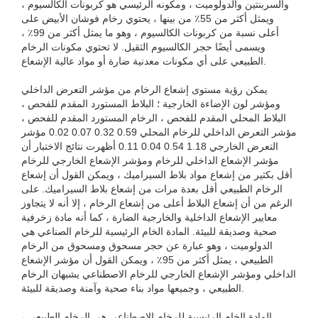
والسربنتين والدولوميت ، ومكونه الرئيسي هو كربونات الكالسيوم ،
ويمثل أكثر من 55٪ من بينها ، يحتوي رخام فوشان الأبيض على
أعلى نسبة من كربونات الكالسيوم ، وهو ما يمثل أكثر من 99٪ ،
ويسمى أيضًا حجر الكالسيوم الثقيل. لا تحتوي مكونات الرخام
الطبيعي على أي مكونات معدنية ضارة أو مواد عالية الإشعاع.
يمكن رؤية مستوى إشعاع الرخام من مؤشر التعرض الداخلي
ومؤشر لون الإضاءة الخارجية ؛ البلاط المستورد المقدم للفحص ،
البلاط المحلي المقدم للفحص ، الرخام المستورد المقدم للفحص ،
مؤشر التعرض الداخلي للرخام المحلي 0.59 0.32 0.07 0.02 مؤشر
التعرض الخارجي 1.18 0.54 0.04 0.11 أظهرت نتائج الاختبار أن
مؤشر الإشعاع الداخلي للرخام ومؤشر الإشعاع الخارجي للرخام
أقل بكثير من إشعاع مواد بلاط السيراميك ، ويمكن القول أن إشعاع
الرخام الطبيعي أقل بعدة مرات من إشعاع بلاط السيراميك. على
الرغم من أن إشعاع البلاط أعلى من إشعاع الرخام ، إلا أنه لا يتجاوز
معايير الإشعاع الداخلية والخارجية الضارة ، كما أنه مادة زخرفية
صحية وصديقة للبيئة. المادة الخام الرئيسية للرخام الصناعي هي
الدولوميت ، وهو عبارة عن حجر مسحوق ومسحوق من الرخام
الطبيعي ، يمثل أكثر من 95٪ ، ويمكن القول أن مؤشر الإشعاع
الداخلي ومؤشر الإشعاع الخارجي للرخام الاصطناعي يشبهان الرخام
الطبيعي ، وجميعها مواد بناء صحية وآمنة وصديقة للبيئة.
المادة الخام الرئيسية للرخام الاصطناعي هي الرخام الطبيعي ،