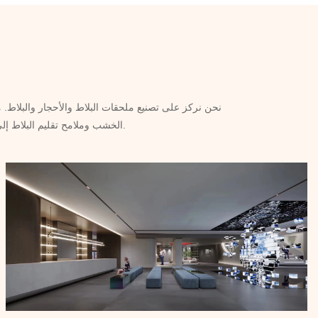
نحن نركز على تصنيع ملحقات البلاط والأحجار والبلاط. من
الخشب وملامح تقليم البلاط إلى العديد من البلدان في الخارج. يوصينا بشدة العملاء من دول أوروبا وأستراليا وأمريكا ودول جنوب شرق خاصة.