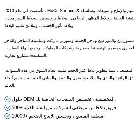
تأسست في عام 2010 ، MoCo Surfaces& تركز سيراميكا على التطوير والتصميم والإنتاج والمبيعات وسلسلة
لتقنية العالية ، وبلاط المظهر الرخامي ، وبلاط بروسيلين ، وبلاط السيراميك ،
وبلاط تأثير الخشب ، وملامح تقليم البلاط.
مستوردين والموزعين وتاجر الجملة وسوربر ماركت وسلسلة المتاجر والتاجر
العقاري ومصمم الهندسة المعمارية وشركات المقاولات وجميع أنواع العقارات
السكنية& مشاريع تجارية.
ة لمصنعنا ، قمنا بتطوير بلاط كبير الحجم لتلبية اتجاه السوق في هذه السنوات.
نادق الراقية والنادي والفيلات والمنزل والشقق والمباني العامة من جميع أنحاء
العالم.
حلول OEM المخصصة ، تخصيص المنتجات الخاصة بك.
500+ من موظفي الشركة ، من الفئة الفنية R&فريق د.
​​​​​​​ 10000+ منطقة المصنع ، وتحسين الإنتاج الضخم.