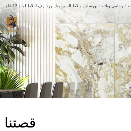
قصتنا