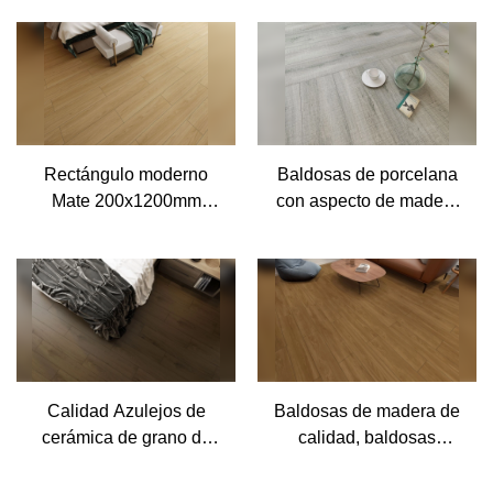
Mirada 200x1200 Piso
textura de madera
Baldosa de madera
baldosas de porcelana
Cerámica Fabricante
baldosas de cerámica de
grano de madera
Rectángulo moderno
Baldosas de porcelana
Mate 200x1200mm
con aspecto de madera
Dormitorio interior de
antideslizante de
porcelana parece
superficie mate áspera,
baldosa de madera de
azulejo vidriado antiguo
piso de textura de
con aspecto de madera
cerámica
gris para interiores
Calidad Azulejos de
Baldosas de madera de
cerámica de grano de
calidad, baldosas
madera marrón oscuro
antideslizantes de
de la serie de cerámica
porcelana para