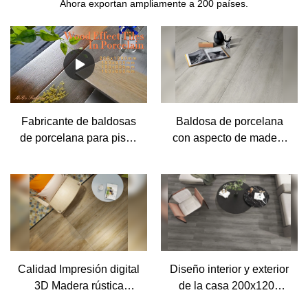
Ahora exportan ampliamente a 200 países.
Fabricante de baldosas
Baldosa de porcelana
de porcelana para pisos
con aspecto de madera
con efecto de madera
de alta calidad
rústica de nuevo diseño
Fabricante de baldosas
Foshan de China - MoCo
de porcelana de pared
Ceramica
de cerámica de madera |
Superficies MoCo&
Cerámica
Calidad Impresión digital
Diseño interior y exterior
3D Madera rústica
de la casa 200x1200
Tablón de madera
baldosas de cerámica