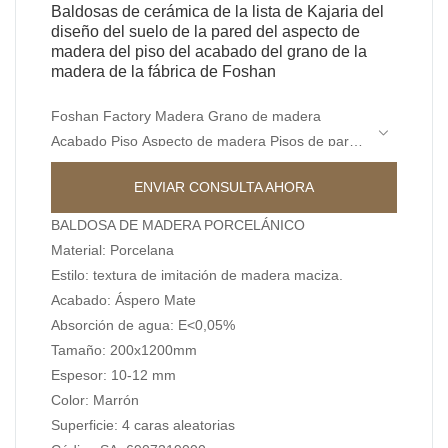
Baldosas de cerámica de la lista de Kajaria del
diseño del suelo de la pared del aspecto de
madera del piso del acabado del grano de la
madera de la fábrica de Foshan
Foshan Factory Madera Grano de madera
Acabado Piso Aspecto de madera Pisos de pared
Diseño Kajaria List Baldosas de cerámica en
ENVIAR CONSULTA AHORA
comparación con productos similares en el
mercado, tiene ventajas sobresalientes
BALDOSA DE MADERA PORCELÁNICO
incomparables en términos de rendimiento,
Material: Porcelana
calidad, apariencia, etc., y disfruta de una buena
Estilo: textura de imitación de madera maciza.
reputación en el mercado. Superficies MoCo&
Acabado: Áspero Mate
Ceramica resume los defectos de los productos
Absorción de agua: E<0,05%
anteriores y los mejora continuamente. Las
Tamaño: 200x1200mm
especificaciones de Foshan Factory Madera
Espesor: 10-12 mm
Grano de madera Acabado Piso Aspecto de
Color: Marrón
madera Diseño de pisos de pared Kajaria Lista
Superficie: 4 caras aleatorias
Baldosas de cerámica se pueden personalizar de