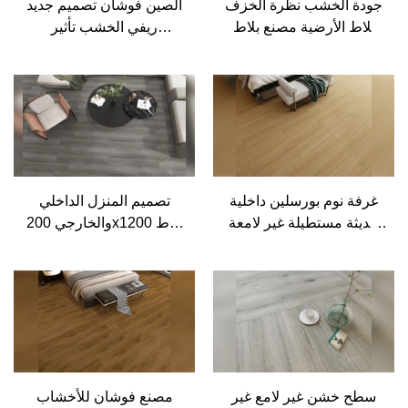
جودة الخشب نظرة الخزف
الصين فوشان تصميم جديد
بلاط الأرضية مصنع بلاط
ريفي الخشب تأثير
البورسلين الخزفي الخشبي
الأرضيات بلاط البورسلين
| أسطح MoCo& سيراميكا
الصانع - MoCo Ceramica
غرفة نوم بورسلين داخلية
تصميم المنزل الداخلي
حديثة مستطيلة غير لامعة
والخارجي 200x1200 بلاط
200x1200mm تشبه بلاط
سيراميك نسيج خشبي ،
الأرضية الخشبي الخزفي
بلاط بورسلين ، بلاط
سيراميك حبيبات خشبية
سطح خشن غير لامع غير
مصنع فوشان للأخشاب