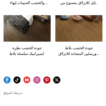
قابل للانزلاق مصنوع من
والخشب الحبيبات إنهاء
البورسلين باللون الرمادي
الأرضيات الخشبية مظهر
والبلاط المزجج العتيق
الجدار تصميم الأرضيات
قائمة كاجاريا بلاط
السيراميك
جودة الخشب بلاط
جودة الخشب نظرة
البورسلين المضادة للانزلاق
السيراميك سلسلة بلاط
البلاط في الهواء الطلق
السيراميك الحبوب الخشب
الأبيض والبني اللون
البني الداكن للمنزل مكتب
200x1200 بلاط الأرضيات
حجم 200x1200mm
الخشبية الشركة المصنعة
الشركة المصنعة
خريطة الموقع