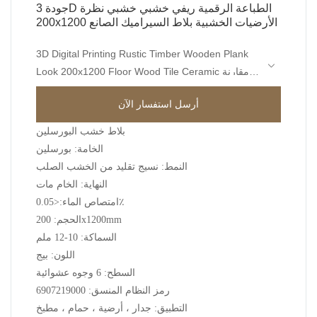
جودة 3D الطباعة الرقمية ريفي خشبي خشبي نظرة
200x1200 الأرضيات الخشبية بلاط السيراميك الصانع
3D Digital Printing Rustic Timber Wooden Plank
Look 200x1200 Floor Wood Tile Ceramic مقارنة
مع المنتجات المماثلة في السوق ، فهي تتمتع بمزايا
أرسل استفسار الآن
بارزة لا تضاهى من حيث الأداء والجودة والمظهر وما
إلى ذلك ، وتتمتع بسمعة طيبة في السوق.& تلخص
بلاط خشب البورسلين
سيراميكا عيوب المنتجات السابقة وتعمل على تحسينها
الخامة: بورسلين
باستمرار. يمكن تخصيص مواصفات 3D Digital Printing
النمط: نسيج تقليد من الخشب الصلب
Rustic Timber Wooden Plank Look 200x1200
النهاية: الخام مات
Floor Wood Tile Ceramic وفقًا لاحتياجاتك.
امتصاص الماء:<0.05٪
الحجم: 200x1200mm
السماكة: 10-12 ملم
اللون: بيج
السطح: 6 وجوه عشوائية
رمز النظام المنسق: 6907219000
التطبيق: جدار ، أرضية ، حمام ، مطبخ