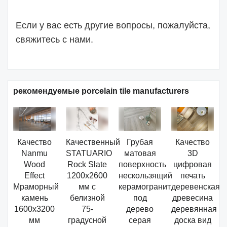
Если у вас есть другие вопросы, пожалуйста,
свяжитесь с нами.
рекомендуемые porcelain tile manufacturers
Качество
Качественный
Грубая
Качество
Nanmu
STATUARIO
матовая
3D
Wood
Rock Slate
поверхность
цифровая
Effect
1200x2600
нескользящий
печать
Мраморный
мм с
керамогранит
деревенская
камень
белизной
под
древесина
1600x3200
75-
дерево
деревянная
мм
градусной
серая
доска вид