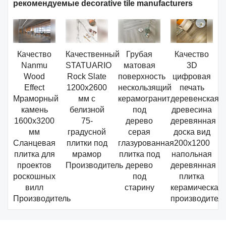
рекомендуемые decorative tile manufacturers
Качество
Качественный
Грубая
Качество
Nanmu
STATUARIO
матовая
3D
Wood
Rock Slate
поверхность
цифровая
Effect
1200x2600
нескользящий
печать
Мраморный
мм с
керамогранит
деревенская
камень
белизной
под
древесина
1600x3200
75-
дерево
деревянная
мм
градусной
серая
доска вид
Сланцевая
плитки под
глазурованная
200x1200
плитка для
мрамор
плитка под
напольная
проектов
Производитель
дерево
деревянная
роскошных
под
плитка
вилл
старину
керамическая
Производитель
производител