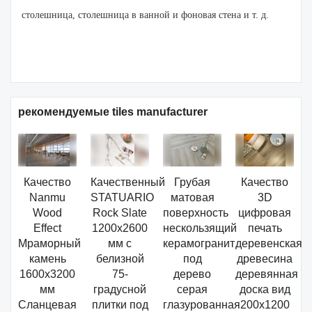
столешница, столешница в ванной и фоновая стена и т. д.
рекомендуемые tiles manufacturer
Качество
Качественный
Грубая
Качество
Nanmu
STATUARIO
матовая
3D
Wood
Rock Slate
поверхность
цифровая
Effect
1200x2600
нескользящий
печать
Мраморный
мм с
керамогранит
деревенская
камень
белизной
под
древесина
1600x3200
75-
дерево
деревянная
мм
градусной
серая
доска вид
Сланцевая
плитки под
глазурованная
200x1200