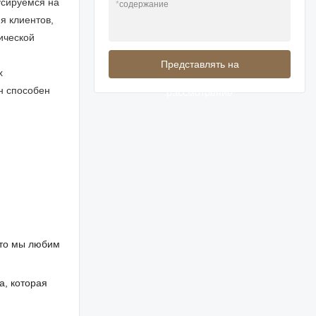
усируемся на
*
содержание
я клиентов,
ической
Представлять на
х
н способен
рассмотрение
что мы любим
а, которая