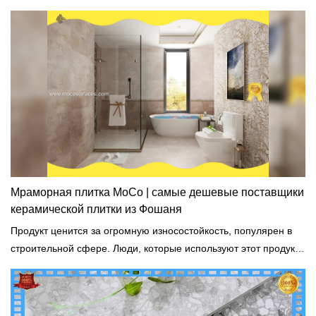
аналогичными продуктами на рынке, она имеет несравненные
выдающиеся преимущества с точки зрения
производительности, качества, внешнего вида и т. д. и
пользуется хорошей репутацией на рынке. Поверхности
MoCo& Ceramica обобщает дефекты прошлых продуктов и
постоянно их улучшает. Технические характеристики
керамогранита Snow White 750x1500 с мраморной текстурой,
напольной плитки для гостиной и ресторана, могут быть
изменены в соответствии с вашими потребностями.
Мраморная плитка MoCo | самые дешевые поставщики
керамической плитки из Фошаня
Продукт ценится за огромную износостойкость, популярен в
строительной сфере. Люди, которые используют этот продукт,
говорят, что он может длиться годами.