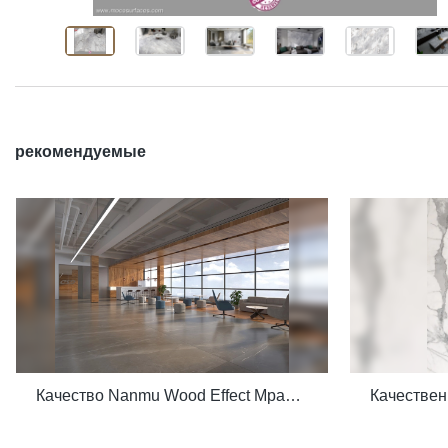
рекомендуемые
Качество Nanmu Wood Effect Мраморный камень 1600x3200 мм Сланцевая плитка для проектов роскошных вилл Производитель