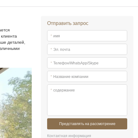
Отправить запрос
ается
 клиента
*
имя
ьше деталей,
азличными
*
Эл. почта
*
Телефон/WhatsApp/Skype
*
Название компании
*
содержание
Представлять на рассмотрение
Контактная информация