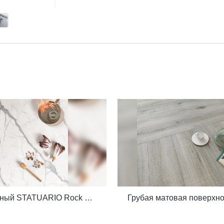
Качественный STATUARIO Rock Slate 1200x2600 мм с белизной 75-градусной плитки под мрамор Производитель