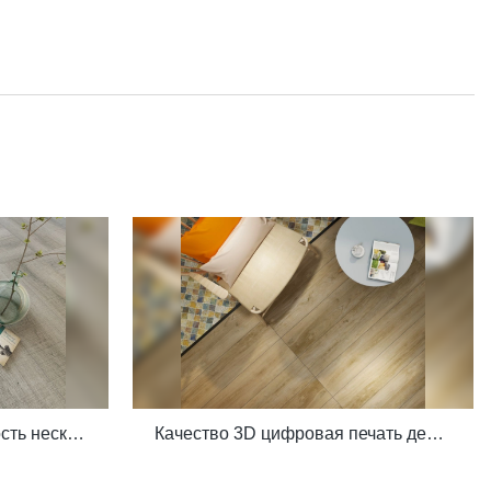
Грубая матовая поверхность нескользящий керамогранит под дерево серая глазурованная плитка под дерево под старину
Качество 3D цифровая печать деревенская древесина деревянная доска вид 200x1200 напольная деревянная плитка керамическая производитель