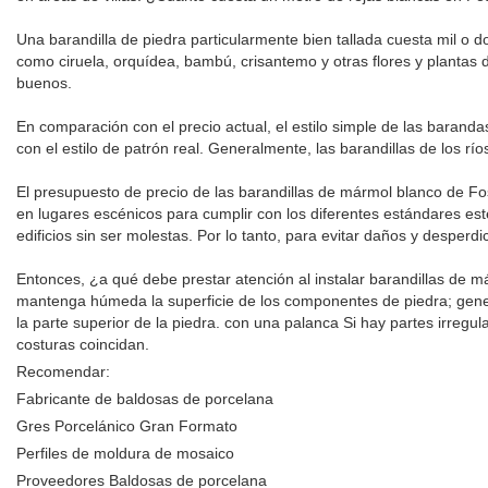
Una barandilla de piedra particularmente bien tallada cuesta mil o d
como ciruela, orquídea, bambú, crisantemo y otras flores y plantas d
buenos.
En comparación con el precio actual, el estilo simple de las bara
con el estilo de patrón real. Generalmente, las barandillas de los río
El presupuesto de precio de las barandillas de mármol blanco de Fo
en lugares escénicos para cumplir con los diferentes estándares es
edificios sin ser molestas. Por lo tanto, para evitar daños y desperd
Entonces, ¿a qué debe prestar atención al instalar barandillas de 
mantenga húmeda la superficie de los componentes de piedra; general
la parte superior de la piedra. con una palanca Si hay partes irreg
costuras coincidan.
Recomendar:
Fabricante de baldosas de porcelana
Gres Porcelánico Gran Formato
Perfiles de moldura de mosaico
Proveedores Baldosas de porcelana