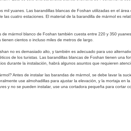
os mil yuanes. Las barandillas blancas de Foshan utilizadas en el área
e las cuatro estaciones. El material de la barandilla de mármol es rela
ndas de mármol blanco de Foshan también cuesta entre 220 y 350 yuane
s tienen cientos o incluso miles de metros de largo.
shan no es demasiado alto, y también es adecuado para uso alternativo
téticos de los turistas. Las barandillas blancas de Foshan tienen una
icios durante la instalación, habrá algunos asuntos que requieren atenc
mármol? Antes de instalar las barandas de mármol, se debe lavar la su
mente use almohadillas para ajustar la elevación, y la mortaja en la 
ulares y no se pueden instalar, use una cortadora pequeña para cortar 