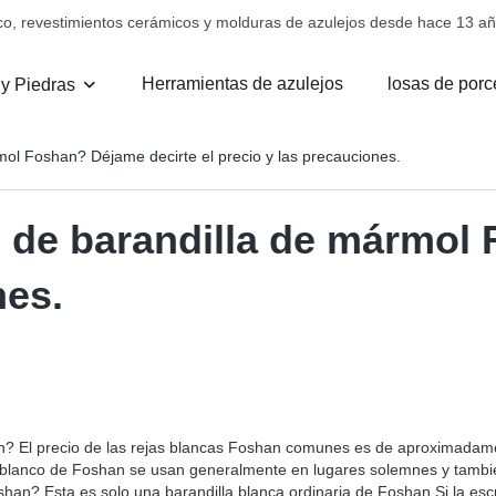
co, revestimientos cerámicos y molduras de azulejos desde hace 13 añ
Herramientas de azulejos
losas de porc
 y Piedras
ol Foshan? Déjame decirte el precio y las precauciones.
 de barandilla de mármol 
nes.
? El precio de las rejas blancas Foshan comunes es de aproximadamen
 blanco de Foshan se usan generalmente en lugares solemnes y también
shan? Esta es solo una barandilla blanca ordinaria de Foshan.Si la e