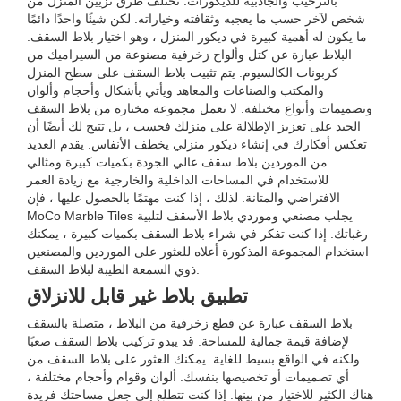
بالترحيب والجاذبية للديكورات. تختلف طرق تزيين المنزل من
شخص لآخر حسب ما يعجبه وثقافته وخياراته. لكن شيئًا واحدًا دائمًا
ما يكون له أهمية كبيرة في ديكور المنزل ، وهو اختيار بلاط السقف.
البلاط عبارة عن كتل وألواح زخرفية مصنوعة من السيراميك من
كربونات الكالسيوم. يتم تثبيت بلاط السقف على سطح المنزل
والمكتب والصناعات والمعاهد ويأتي بأشكال وأحجام وألوان
وتصميمات وأنواع مختلفة. لا تعمل مجموعة مختارة من بلاط السقف
الجيد على تعزيز الإطلالة على منزلك فحسب ، بل تتيح لك أيضًا أن
تعكس أفكارك في إنشاء ديكور منزلي يخطف الأنفاس. يقدم العديد
من الموردين بلاط سقف عالي الجودة بكميات كبيرة ومثالي
للاستخدام في المساحات الداخلية والخارجية مع زيادة العمر
الافتراضي والمتانة. لذلك ، إذا كنت مهتمًا بالحصول عليها ، فإن
MoCo Marble Tiles يجلب مصنعي وموردي بلاط الأسقف لتلبية
رغباتك. إذا كنت تفكر في شراء بلاط السقف بكميات كبيرة ، يمكنك
استخدام المجموعة المذكورة أعلاه للعثور على الموردين والمصنعين
ذوي السمعة الطيبة لبلاط السقف.
تطبيق بلاط غير قابل للانزلاق
بلاط السقف عبارة عن قطع زخرفية من البلاط ، متصلة بالسقف
لإضافة قيمة جمالية للمساحة. قد يبدو تركيب بلاط السقف صعبًا
ولكنه في الواقع بسيط للغاية. يمكنك العثور على بلاط السقف من
أي تصميمات أو تخصيصها بنفسك. ألوان وقوام وأحجام مختلفة ،
هناك الكثير للاختيار من بينها. إذا كنت تتطلع إلى جعل مساحتك فريدة