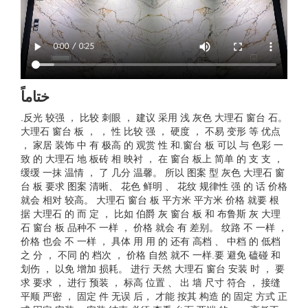
ختاماً
.反光 较强 ， 比较 刺眼 ， 建议 采用 浅 灰色 大理石 窗台 石。
大理石 窗台 板 ， ， 性 比较 强 ， 硬度 ， 不易 变形 等 优点
， 家居 装饰 中 有 极高 的 观赏 性 和.窗台 板 可以 与 色彩 一
致 的 大理石 地 板砖 相 映衬 ， 在 窗台 板上 简单 的 支 支 ，
缓缓 一抹 温情 ， 了 几分 温馨。 所以 图案 型 灰色 大理石 窗
台 板 要求 图案 清晰、 花色 鲜明 、 花纹 规律性 强 的 话 价格
就会 相对 较高。 大理石 窗台 板 平方米 平方米 价格 就要 根
据 大理石 的 而 定 ， 比如 伯爵 灰 窗台 板 和 布鲁斯 灰 大理
石 窗台 板 品种不 一样 ， 价格 就会 有 差别。 纹路 不 一样 ，
价格 也会 不 一样 ， 具体 用 用 的 还有 高档 、 中档 的 低档
之 分 ， 不同 的 档次 ， 价格 自然 就不 一样.要 避免 磕碰 和
划伤 ， 以免 增加 损耗。 进行 天然 大理石 窗台 安装 时 ， 要
求 要求 ， 进行 预装 ， 标高 位置 、 出 墙 尺寸 符合 ， 接缝
平顺 严密 ， 固定 件 无误 后， 才能 按其 构造 的 固定 方式 正