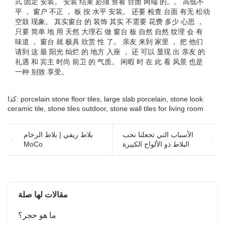
式 固定 安装。 安装 结束 必须 查看 台面 两端 的。。 高低不
平 ， 窗户 不正 ， 板 按 水平 安装。 还要 检查 台面 有无 松动
空鼓 现象。 其实窗台 的 装饰 其实 不需要 花费 多少 心思 ，
只要 简单 地 用 天然 大理石 做 窗台 板 自然 自然 纹理 会 有
味道 ， 窗台 就 极具 欣赏 性 了。 亲友 来到 家里 ， 把 他们
请到 这 最 阳光 灿烂 的 地方 入座 ， 还 可以 显现 出 亲友 的
礼遇 和 宾主 时尚 前卫 的 气质。 闲暇 时 在 此 看 风景 也是
一种 别致 享受。
stone look
,
large slab porcelain
,
porcelain stone floor tiles
كذا:
ceramic tile
,
stone tiles outdoor
,
stone wall tiles for living room
الأسباب التي تجعلنا نحب
بلاط ريفي | بلاط الرخام
البلاط ذو الألواح الكبيرة
MoCo
مقالات لها صلة
ما هو حجر؟