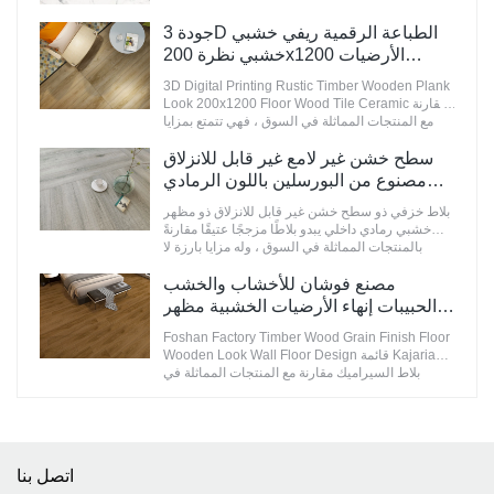
، وتتمتع بسمعة طيبة في السوق.& تلخص سيراميكا
جودة 3D الطباعة الرقمية ريفي خشبي
عيوب المنتجات السابقة وتعمل على تحسينها
باستمرار. يمكن تخصيص مواصفات STATUARIO
خشبي نظرة 200x1200 الأرضيات
Rock Slate 1200x2600mm مع بياض 75 درجة من
الخشبية بلاط السيراميك الصانع
3D Digital Printing Rustic Timber Wooden Plank
البلاط ذي المظهر الرخامي وفقًا لاحتياجاتك.
Look 200x1200 Floor Wood Tile Ceramic مقارنة
مع المنتجات المماثلة في السوق ، فهي تتمتع بمزايا
بارزة لا تضاهى من حيث الأداء والجودة والمظهر وما
إلى ذلك ، وتتمتع بسمعة طيبة في السوق.& تلخص
سطح خشن غير لامع غير قابل للانزلاق
سيراميكا عيوب المنتجات السابقة وتعمل على
مصنوع من البورسلين باللون الرمادي
تحسينها باستمرار. يمكن تخصيص مواصفات 3D
والبلاط المزجج العتيق
Digital Printing Rustic Timber Wooden Plank
بلاط خزفي ذو سطح خشن غير قابل للانزلاق ذو مظهر
Look 200x1200 Floor Wood Tile Ceramic وفقًا
خشبي رمادي داخلي يبدو بلاطًا مزججًا عتيقًا مقارنةً
لاحتياجاتك.
بالمنتجات المماثلة في السوق ، وله مزايا بارزة لا
تضاهى من حيث الأداء والجودة والمظهر وما إلى ذلك ،
ويتمتع بسمعة طيبة في السوق أسطح MoCo& تلخص
مصنع فوشان للأخشاب والخشب
سيراميكا عيوب المنتجات السابقة وتعمل على
الحبيبات إنهاء الأرضيات الخشبية مظهر
تحسينها باستمرار. مواصفات بلاط البورسلين الخشبي
الجدار تصميم الأرضيات قائمة كاجاريا
غير القابل للانزلاق ذو السطح الخشبي غير القابل
Foshan Factory Timber Wood Grain Finish Floor
بلاط السيراميك
للانزلاق يمكن تخصيص بلاط البورسلين الرمادي
Wooden Look Wall Floor Design قائمة Kajaria
الداخلي ذو المظهر الخشبي العتيق وفقًا لاحتياجاتك.
بلاط السيراميك مقارنة مع المنتجات المماثلة في
السوق ، لديها مزايا بارزة لا تضاهى من حيث الأداء
والجودة والمظهر وما إلى ذلك ، وتتمتع بسمعة طيبة
في السوق. أسطح MoCo& تلخص سيراميكا عيوب
المنتجات السابقة وتعمل على تحسينها باستمرار.
مواصفات Foshan Factory Timber Wood Grain
اتصل بنا
Finish Floor Wooden Look Wall Floor Design