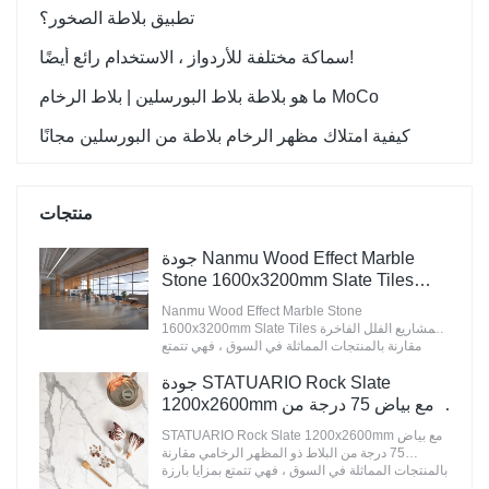
تطبيق بلاطة الصخور؟
سماكة مختلفة للأردواز ، الاستخدام رائع أيضًا!
ما هو بلاطة بلاط البورسلين | بلاط الرخام MoCo
كيفية امتلاك مظهر الرخام بلاطة من البورسلين مجانًا
منتجات
جودة Nanmu Wood Effect Marble
Stone 1600x3200mm Slate Tiles
الشركة المصنعة لمشاريع الفيلا الفاخرة
Nanmu Wood Effect Marble Stone
1600x3200mm Slate Tiles لمشاريع الفلل الفاخرة
مقارنة بالمنتجات المماثلة في السوق ، فهي تتمتع
بمزايا بارزة لا تضاهى من حيث الأداء والجودة والمظهر
وما إلى ذلك ، وتتمتع بسمعة طيبة في السوق.& تلخص
جودة STATUARIO Rock Slate
سيراميكا عيوب المنتجات السابقة وتعمل باستمرار
1200x2600mm مع بياض 75 درجة من
على تحسينها. يمكن تخصيص مواصفات Nanmu
الشركة المصنعة للبلاط ذو المظهر
Wood Effect Marble Stone 1600x3200mm Slate
STATUARIO Rock Slate 1200x2600mm مع بياض
الرخامي
Tiles لمشاريع الفلل الفاخرة وفقًا لاحتياجاتك.
75 درجة من البلاط ذو المظهر الرخامي مقارنة
بالمنتجات المماثلة في السوق ، فهي تتمتع بمزايا بارزة
لا تضاهى من حيث الأداء والجودة والمظهر وما إلى ذلك