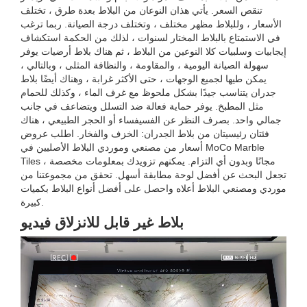
تنقص السعر. يأتي هذان النوعان من البلاط بعدة طرق ، تختلف
الأسعار ، وللبلاط مظهر مختلف ، وتختلف درجة الصيانة. ربما ترغب
في الاستمتاع بالبلاط المختار لسنوات ، لذلك من الحكمة استكشاف
إيجابيات وسلبيات كلا النوعين من البلاط ، ثم هناك بلاط أرضيات يوفر
سهولة الصيانة اليومية ، والمقاومة ، والنظافة المثلى ، وبالتالي ،
يمكن طيها لجميع الوجهات ، حتى الأكثر غرابة ، وهناك أيضًا بلاط
جدران يتناسب جيدًا بشكل ملحوظ مع غرف الماء ، وكذلك للحمام
مثل المطبخ. يوفر حماية فعالة ضد التسلل ويتضاعف في جانب
جمالي واحد. بصرف النظر عن الفسيفساء أو الحجر الطبيعي ، هناك
فئتان رئيسيتان من بلاط الجدران: الخزف والفخار. اطلب عروض
أسعار من مصنعي وموردي البلاط الأصليين في MoCo Marble
Tiles ، مجانًا وبدون أي التزام. يمكنهم تزويدك بمعلومات مخصصة
تجعل البحث عن أفضل لوحة مطابقة أسهل. تحقق من مجموعتنا من
موردي ومصنعي البلاط أعلاه واحصل على أفضل أنواع البلاط بكميات
كبيرة.
بلاط غير قابل للانزلاق فيديو