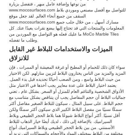
من نوعها وإضافة عامل مبهر ، فتفضل بزيارة
www.mocosurfaces.com للتواصل مع أفضل مصنعي وموردي بلاط
السقف من جميع أنحاء العالم. لقد جعل موقع
www.mocosurfaces.com مسارك أسهل ، من خلال جلب جميع
المعلومات والمنتجات التي قد تحتاج إليها ببضع نقرات بعيدًا عنك. كل
ما عليك فعله هو التواصل مع الموردين من MoCo Marble Tiles
وطلب ما تفضله.
الميزات والاستخدامات للبلاط غير القابل
للانزلاق
سواء كان ذلك للحمام أو المطبخ أو غرفة المعيشة أو الممرات ، فإن
المزيد والمزيد من الناس يختارون البلاط لتزيين منازلهم. لكن الاختيار
من حيث البلاط واسع ، ومن الصعب أحيانًا تحديده قبل بدء العمل.
يعتمد اختيار البلاط على عدة معايير يجب أخذها في الاعتبار مثل
الأذواق الشخصية والتناغم العام للمنزل أو السعر. بشكل عام ، تعني
جماليات البلاط أن حجم المفاصل يجب أن يتناقص بشكل متناسب مع
حجم البلاط. على سبيل المثال ، سيكون للبلاط الصغير مفاصل أكثر
سمكًا نسبيًا من مفصل البلاط الكبير الذي سيكون أكثر سمكًا ولكن
أقل نسبيًا. أكثر أنواع البلاط شيوعًا هما بلاط الحجر الطبيعي وبلاط
السيراميك. بالإضافة إلى ذلك ، لديك أيضًا خيار الذهاب للبلاط
الأسمنتي. من بين بلاط الحجر الطبيعي وبلاط السيراميك أنواع
مختلفة من البلاط بمختلف المواد والأحجام والسماكات التي تزيد أو