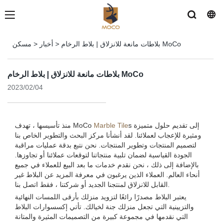
بلاطات مانعة للانزلاق | بلاط الرخام MoCo
>
أخبار
>
مسكن
بلاطات مانعة للانزلاق | بلاط الرخام MoCo
2023/02/04
s إلى تقديم حلول متميزة
Marble Tile
منذ تأسيسها ، تهدف MoCo
ومثيرة للإعجاب لعملائنا. لقد أنشأنا مركز البحث والتطوير الخاص بنا
لتصميم المنتجات وتطوير المنتجات. نحن نتبع بدقة عمليات مراقبة
الجودة القياسية لضمان تلبية منتجاتنا لتوقعات عملائنا أو تجاوزها.
بالإضافة إلى ذلك ، نحن نقدم خدمات ما بعد البيع للعملاء في جميع
أنحاء العالم. العملاء الذين يرغبون في معرفة المزيد عن البلاط غير
القابل للانزلاق لمنتجنا الجديد أو شركتنا ، فقط اتصل بنا.
يعتبر البلاط مصدرًا رائعًا لتزويد منزلك بأرقى اللمسات النهائية
والتزيينية التي تجعل منزلك جنة لخيالك. تأتي إكسسوارات البلاط
التي نقدمها في مجموعة كبيرة من التصميمات المثيرة والمتانة