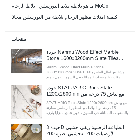
ما هو بلاطة بلاط البورسلين | بلاط الرخام MoCo
كيفية امتلاك مظهر الرخام بلاطة من البورسلين مجانًا
منتجات
جودة Nanmu Wood Effect Marble
Stone 1600x3200mm Slate Tiles
الشركة المصنعة لمشاريع الفيلا الفاخرة
Nanmu Wood Effect Marble Stone
1600x3200mm Slate Tiles لمشاريع الفلل الفاخرة
مقارنة بالمنتجات المماثلة في السوق ، فهي تتمتع
بمزايا بارزة لا تضاهى من حيث الأداء والجودة والمظهر
وما إلى ذلك ، وتتمتع بسمعة طيبة في السوق.& تلخص
جودة STATUARIO Rock Slate
سيراميكا عيوب المنتجات السابقة وتعمل باستمرار
1200x2600mm مع بياض 75 درجة من
على تحسينها. يمكن تخصيص مواصفات Nanmu
الشركة المصنعة للبلاط ذو المظهر
Wood Effect Marble Stone 1600x3200mm Slate
STATUARIO Rock Slate 1200x2600mm مع بياض
الرخامي
Tiles لمشاريع الفلل الفاخرة وفقًا لاحتياجاتك.
75 درجة من البلاط ذو المظهر الرخامي مقارنة
بالمنتجات المماثلة في السوق ، فهي تتمتع بمزايا بارزة
لا تضاهى من حيث الأداء والجودة والمظهر وما إلى ذلك
، وتتمتع بسمعة طيبة في السوق.& تلخص سيراميكا
جودة 3D الطباعة الرقمية ريفي خشبي
عيوب المنتجات السابقة وتعمل على تحسينها
باستمرار. يمكن تخصيص مواصفات STATUARIO
خشبي نظرة 200x1200 الأرضيات
Rock Slate 1200x2600mm مع بياض 75 درجة من
الخشبية بلاط السيراميك الصانع