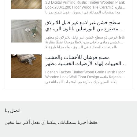
3D Digital Printing Rustic Timber Wooden Plank
البلاط ذي المظهر الرخامي وفقًا لاحتياجاتك.
Look 200x1200 Floor Wood Tile Ceramic مقارنة
مع المنتجات المماثلة في السوق ، فهي تتمتع بمزايا
بارزة لا تضاهى من حيث الأداء والجودة والمظهر وما
إلى ذلك ، وتتمتع بسمعة طيبة في السوق.& تلخص
سطح خشن غير لامع غير قابل للانزلاق
سيراميكا عيوب المنتجات السابقة وتعمل على
مصنوع من البورسلين باللون الرمادي
تحسينها باستمرار. يمكن تخصيص مواصفات 3D
والبلاط المزجج العتيق
Digital Printing Rustic Timber Wooden Plank
بلاط خزفي ذو سطح خشن غير قابل للانزلاق ذو مظهر
Look 200x1200 Floor Wood Tile Ceramic وفقًا
خشبي رمادي داخلي يبدو بلاطًا مزججًا عتيقًا مقارنةً
لاحتياجاتك.
بالمنتجات المماثلة في السوق ، وله مزايا بارزة لا
تضاهى من حيث الأداء والجودة والمظهر وما إلى ذلك ،
ويتمتع بسمعة طيبة في السوق أسطح MoCo& تلخص
مصنع فوشان للأخشاب والخشب
سيراميكا عيوب المنتجات السابقة وتعمل على
الحبيبات إنهاء الأرضيات الخشبية مظهر
تحسينها باستمرار. مواصفات بلاط البورسلين الخشبي
الجدار تصميم الأرضيات قائمة كاجاريا
غير القابل للانزلاق ذو السطح الخشبي غير القابل
Foshan Factory Timber Wood Grain Finish Floor
بلاط السيراميك
للانزلاق يمكن تخصيص بلاط البورسلين الرمادي
Wooden Look Wall Floor Design قائمة Kajaria
الداخلي ذو المظهر الخشبي العتيق وفقًا لاحتياجاتك.
بلاط السيراميك مقارنة مع المنتجات المماثلة في
السوق ، لديها مزايا بارزة لا تضاهى من حيث الأداء
والجودة والمظهر وما إلى ذلك ، وتتمتع بسمعة طيبة
في السوق. أسطح MoCo& تلخص سيراميكا عيوب
المنتجات السابقة وتعمل على تحسينها باستمرار.
مواصفات Foshan Factory Timber Wood Grain
اتصل بنا
Finish Floor Wooden Look Wall Floor Design
Kajaria List يمكن تخصيص بلاط السيراميك وفقًا
لاحتياجاتك.
فقط أخبرنا بمتطلباتك، يمكننا أن نفعل أكثر مما تتخيل.