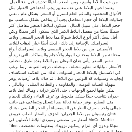
من حيث البلاط واسع ، ومن الصعب أحيانًا تحديده قبل بدء العمل.
يعتمد اختيار البلاط على عدة معايير يجب أخذها في الاعتبار مثل
الأذواق الشخصية والتناغم العام للمنزل أو السعر. بشكل عام ، تعني
جماليات البلاط أن حجم المفاصل يجب أن يتناقص بشكل متناسب مع
حجم البلاط. على سبيل المثال ، سيكون للبلاط الصغير مفاصل أكثر
سمكًا نسبيًا من مفصل البلاط الكبير الذي سيكون أكثر سمكًا ولكن
أقل نسبيًا. أكثر أنواع البلاط شيوعًا هما بلاط الحجر الطبيعي وبلاط
السيراميك. بالإضافة إلى ذلك ، لديك أيضًا خيار الذهاب للبلاط
الأسمنتي. من بين بلاط الحجر الطبيعي وبلاط السيراميك أنواع
مختلفة من البلاط بمختلف المواد والأحجام والسماكات التي تزيد أو
تنقص السعر. يأتي هذان النوعان من البلاط بعدة طرق ، تختلف
الأسعار ، وللبلاط مظهر مختلف ، وتختلف درجة الصيانة. ربما ترغب
في الاستمتاع بالبلاط المختار لسنوات ، لذلك من الحكمة استكشاف
إيجابيات وسلبيات كلا النوعين من البلاط ، ثم هناك بلاط أرضيات يوفر
سهولة الصيانة اليومية ، والمقاومة ، والنظافة المثلى ، وبالتالي ،
يمكن طيها لجميع الوجهات ، حتى الأكثر غرابة ، وهناك أيضًا بلاط
جدران يتناسب جيدًا بشكل ملحوظ مع غرف الماء ، وكذلك للحمام
مثل المطبخ. يوفر حماية فعالة ضد التسلل ويتضاعف في جانب
جمالي واحد. بصرف النظر عن الفسيفساء أو الحجر الطبيعي ، هناك
فئتان رئيسيتان من بلاط الجدران: الخزف والفخار. اطلب عروض
أسعار من مصنعي وموردي البلاط الأصليين في MoCo Marble
Tiles ، مجانًا وبدون أي التزام. يمكنهم تزويدك بمعلومات مخصصة
تجعل البحث عن أفضل لوحة مطابقة أسهل. تحقق من مجموعتنا من