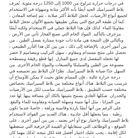
في درجات حرارة تتراوح من 1000 إلى 1250 درجة مئوية. يُعرف
بلاط السيراميك الجيد أيضًا بأنه الأكثر متانة وسهولة في الاستخدام
لجميع أنواع الأرضيات. لجعل البلاط أكثر صلابة ، تتم إضافة المعادن ،
كما أن طبقة التزجيج التي يمكن تطبيقها بجميع الألوان تجعل البلاط
مقاومًا للماء. لذلك فإن هذا البلاط عملي في الاستخدام ولكنه أيضًا
مزخرف بالتأكيد. المواد الخام التي تصنع الفخار تأتي من الأرض ،
وبالتالي فإن النتيجة هي مادة ذات جودة ممتازة بفضل الطين ، من
بين أمور أخرى. بالإضافة إلى ذلك ، من بين كل هذا التآزر الطبيعي ،
نحصل على منتج مستدام ومقاوم ، سهل التركيب وبتصاميم لا حصر
لها تجعله المفضل لدى جميع المنازل. إنها قطع رقيقة ومسطحة
مصنوعة من الطين والسيليكا والصبغات والمواد الخام الأخرى. من
السهل جدًا صيانة بلاط السيراميك. نظرًا لأن البلاط يتم تحميصه في
درجة حرارة عالية ، فإن المسام تغلق بحيث لا يمكن للأوساخ أن
تترسب بين البلاط. هناك أنواع مختلفة من بلاط السيراميك بخصائص
مختلفة حسب التطبيق ، بلاط السيراميك مناسب لكل من الأرضيات
والجدران. شكلها العادي يسمح بتثبيتها بالكاد أي مسافة بينها. لها عدد
من المزايا ، مثل أنها متينة وسهلة الصيانة ومقاومة للماء والبقع.
على الرغم من أنها أيضًا باردة وقاسية وزلقة ، خاصةً عندما تكون
رطبة ، مما يجعلها أقل جاذبية ، هناك العديد من الفوائد لاستخدام
بلاط السيراميك واختيار نوع أو آخر يعتمد ، من بين أمور أخرى ، على
الموقع ، و الوظائف التي ستقابلها أو القيمة الزخرفية التي ستعطيها
لكل إقامة ، يجب عليك اختيار أفضل فئة لكل نتيجة. لذلك مهما كان