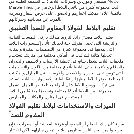
مصنعي وموردين وشركات البلاط ذات السمعة الطيبة في MoCo
Marble Tiles. لدينا مجموعة كبيرة من بائعي البلاط الرخامي في
قائمتنا أعلاه ؛ يمكنك اختيارهم والحصول على عرض أسعار ومعرفة
المزيد عن منتجاتهم وشركاتهم.
تقليم البلاط الفولاذ المقاوم للصدأ التطبيق
يعتبر البلاط مصدرًا رائعًا لتزويد منزلك بأرقى اللمسات النهائية
والتزيينية التي تجعل منزلك جنة لخيالك. تأتي إكسسوارات البلاط
التي نقدمها في مجموعة كبيرة من التصميمات المثيرة والمتانة
تجعلها مثالية للتركيب في أماكن مختلفة من منزلك. تستخدم
ملحقات البلاط بشكل شائع في تغطية الأرضيات والأسقف والجدران
والسلالم والأعمدة. يأتي البلاط بأنواع مختلفة من الألوان والتصميمات
التي توضع على الجدران والأسقف والأرضيات في المنازل والمكاتب
المختلفة. يوفر البلاط مظهرًا رائعًا للغاية. إكسسوارات البلاط تساعد
في تركيب ووضع البلاط على أجزاء مختلفة من المنزل. تشمل
مجموعتنا من البلاط أنواعًا مختلفة وتصميمًا مختلفًا من البلاط
المستخدم في المنازل والمكاتب والمدارس.
الميزات والاستخدامات لبلاط تقليم الفولاذ
المقاوم للصدأ
سواء كان ذلك للحمام أو المطبخ أو غرفة المعيشة أو الممرات ، فإن
المزيد والمزيد من الناس يختارون البلاط لتزيين منازلهم. لكن الاختيار