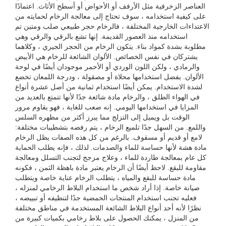
العناصر الزخرفية مثل الأرفف أو الأحواض أو أسطح الأثاث. اعتمادًا
على كيفية استخدامه ، سوف تحتاج إلى معالجة الرخام لحمايته من
الاعتداءات الخارجية المختلفة ، فالرخام حجر طبيعي صلب ومتين تم
استخدامه منذ العصور القديمة. إنها تشع بالرقي والرقي وهي
مطلوبة بشدة كمواد بناء. يتكون الرخام من الحجر الجيري ، وكلاهما
يشتركان في نفس الخصائص. الألوان الشائعة للرخام هي الأبيض
والرمادي ، ولكن اللون الوردي أو الأحمر موجودان أيضًا في لوحة
الألوان. يفضل استخدامها محلاة أو مصقولة ، ودرجة اللمعان تخضع
لشدة الاستخدام. يمكن أيضًا استخدام ثمانية من أصل عشرة أنواع
في الهواء الطلق ، والرخام مادة شائعة جدًا لأنها تتمتع بالعديد من
المزايا في استخدامها اليومي. إنه صعب للغاية ، فهو يقاوم مرور
الوقت بل ويميل إلى التزلج مما يبرز أكثر من مظهره السلس
واللمع. من السهل جدًا تلميع الرخام ، يتم رفضه بتشطيبات مختلفة:
لامع أو قديم أو مسقوف. بالرغم من كل هذه الصفات يظل الرخام
مادة هشة لأنها حساسة للماء والصدمات. لذلك ، فإنه يطلب الحماية
كل عام بمعالجة طاردة للماء ، وعلاج مزجج لتجنب التسلل ومعالجة
مقاومة للبقع. لاحظ أيضًا أن الرخام يعتبر مادة باهظة الثمن ، فكونه
مادة حساسة للبقع والمياه ، يتطلب الرخام عناية خاصة ويتطلب
صيانة خاصة. إذا أراد شخص ما استخدام البلاط الرخامي لمنزله ،
فعليه تجنب استخدام المنتجات الحمضية جدًا لتنظيفه أو تبييضه ،
نظرًا لأنه أحد أنواع البلاط الشائعة المستخدمة في مناطق مختلفة
من المنزل ، يمكنك الحصول على بلاط رخامي بكميات كبيرة من