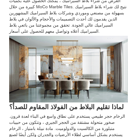
الغرض من شراء بلاط السيراميك ، يمكنك الحصول عليه بكميات
كبيرة من خلال MoCo Marble Tiles. نتيح لك شراء بلاط السيراميك
بسهولة من مصنعي وموردي وشركات بلاط السيراميك المشهورين
الذين يقدمون لك أحدث التصميمات والأحجام والألوان في بلاط
السيراميك عالي الجودة. تحقق من مجموعتنا من بائعي بلاط
السيراميك أعلاه وتواصل معهم للحصول على أسعار.
لماذا تقليم البلاط من الفولاذ المقاوم للصدأ؟
الرخام حجر طبيعي يستخدم على نطاق واسع في البناء لعدة قرون.
صخور متحولة مشتقة من الحجر الجيري ، وتتكون من حبيبات
متبلورة من الكالسيت والدولوميت. مادة نبيلة بامتياز ، الرخام
يستخدم بشكل أساسي لطلاء الأرضيات والجدران ولكن أيضًا لصنع