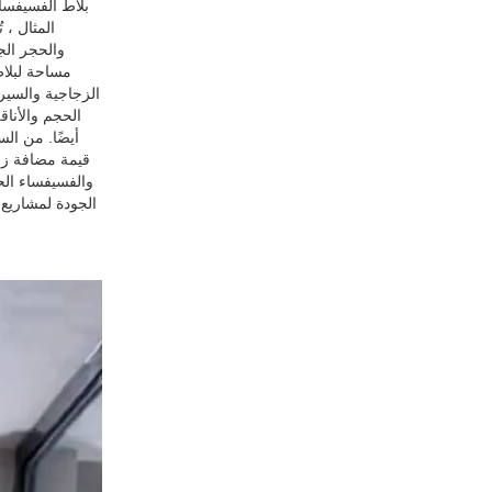
بلاط الفسيفساء
المثال ، 
والحجر الج
مساحة لبلاط
الزجاجية والسير
الحجم والأنا
أيضًا. من الس
قيمة مضافة زخر
والفسيفساء الح
الجودة لمشاريع