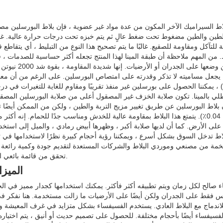
السيراميك الآخر المكون من عدة مواد غير عضوية ، فإن بلاط البورسلين مصنوع
ين والطين مضغوط تحت ضغط عالٍ ثم يتم خبزه تحت درجات حرارة عالية. غالبًا
 للتآكل ومقاومة للصقيع. غالبًا ما يتم تصحيح هذا النوع من التبليط ، أي يت
ط. من المهم ملاحظة أن طبقة المينا لهذا المنتج تجعله أكثر حساسية للصدمات ، ف
ا يجعل مساميته لا تذكر وقدرته على امتصاص البورسلين. على الرغم من أن مع
0.0 و 0.05٪) ، يمكننا الحصول على بورسلين غير منفذ تقريبًا ومقاوم للغاية للتغيرات
 بلاط البورسلين عن طريق تغيير مزيج التربة والطين ، ولكن من الممكن أيضًا ت
(قيم أقل من 0.04٪). يتمتع هذا البلاط بمقاومة عالية للخدش ومناسب جدًا للحمام.
ة على الأرض. كما أن لديها صلابة أكبر ، وظهرها أبيض رمادي ، والميل إلى استخدام
لاط تدخل السوق بشكل أسرع ، ويمكننا رؤية أحجام كبيرة نظرًا لاستخدامها في 
تحقق من قائمة بائعي البلاط أعلاه وحدد أيًا منهم للحصول على عرض أسعار وتفاصيل حول المنتجات.
الميزا
ء صالح لكل زمان ويتم تطبيقه أكثر فأكثر. يمكنك استخدامها كجدار مميز في ال
س فقط على الجدران ولكن أيضًا على الأرضيات ما زالت مستخدمة. هنا نفكر ف
للاندماج مع البلاط العادي. يستخدم الفسيفساء بشكل متزايد في غرف المعيشة وال
لفسيفساء أيضًا بأحجام مختلفة. للحصول على تصميم حديث أو أنيق ، يتم اختيار