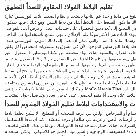
تقليم البلاط الفولاذ المقاوم للصدأ التطبيق
 من مادة واحدة يتم إنتاجها باستخدام نظام الضغط. بلاط البورسلين عبارة
 ما يكون الضغط على البلاط أثقل من بلاط الطين. ومع ذلك ، فإنها ستكون
قاطع في المصنع إلى بُعد دقيق للحصول على جماليات أفضل وعرض أدنى للفواصل
هذه المادة هي الأكثر تنوعًا على الإطلاق ، فهي تسمح باستخدامها في الداخل
والخارج ، ويمكن وضعها على الجدران أو الأرضيات. إنها شديدة المقاومة ، بقوة شد 2000 نيوتن وسمك مادة 15 مم ، والتي يمكن أن تصل إلى 8000 نيوتن. البورسلين كثيف
ظم بلاط البورسلين الموجود الآن في السوق به مستويات امتصاص أقل بكثير
 في درجات الحرارة والصقيع. هناك أنواع مختلفة من بلاط البورسلين ؛ مصقول ، غير
مصقول ، غير مطلي بالمينا. تكون صلابة الخزف غير المصقول أعلى من صلابة البورسلين المصقول ويتم تصنيفها بين 6 و 8 للخزف غير المصقول ، و 3 و 5 للمصقول. عادة ما
طبيق طبقة من المينا أو تلميعها. امتصاص الرطوبة لهذا البلاط منخفض للغاية
 إنه أكثر ملاءمة للمناطق الخارجية والداخلية مثل المطبخ ، حيث من المرجح أن تسقط
 هذه المادة ينمو كل يوم ، وبالتالي يزداد نطاق الأشكال أيضًا ، لكن الأحجام
تطبيقات الأرضيات المختلفة ، فإن بلاط البورسلين ضروري لمشاريع مختلفة ،
ويمكنك الحصول على البلاط بكميات كبيرة في MoCo Marble Tiles. لدينا قائمة ضخمة من مصنعي وموردي البلاط والشركات المستعدة لتقديم جودة وكمية رائعة لك. لذا
ت والاستخدامات لبلاط تقليم الفولاذ المقاوم للصدأ
حمام أو المرحاض ، ولكن في غرفة المعيشة أو المطبخ ، لا يمكن تجاهل بلاط
ي أرضيات الدش أو غرفة في صالة أو غرفة معيشة ، كما أن بلاط الفسيفساء
شركات. هناك اختيار مساحة لبلاط الموزاييك ، وبالتالي هناك الكثير لتختلف.
ه عادةً للفسيفساء الزجاجية والسيراميك. لخلق جو كلاسيكي ، يمكن استخدام