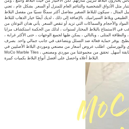
اس يختارون البلاط لتزيين منازلهم. لكن الاختيار من حيث البلاط واسع ، ومن
تبار مثل الأذواق الشخصية والتناغم العام للمنزل أو السعر. بشكل عام ، تعني
المثال ، سيكون للبلاط الصغير مفاصل أكثر سمكًا نسبيًا من مفصل البلاط
 الطبيعي وبلاط السيراميك. بالإضافة إلى ذلك ، لديك أيضًا خيار الذهاب للبلاط
لمواد والأحجام والسماكات التي تزيد أو تنقص السعر. يأتي هذان النوعان من
غب في الاستمتاع بالبلاط المختار لسنوات ، لذلك من الحكمة استكشاف مزايا
والنظافة المثلى ، وبالتالي ، يمكن طيها لجميع الوجهات ، حتى الأكثر غرابة ،
لمطبخ. يوفر حماية فعالة ضد التسلل ويتضاعف في جانب جمالي واحد. بصرف
جري والبورسلين. اطلب عروض أسعار من مصنعي وموردي البلاط الأصليين في
MoCo Marble Tiles ، مجانًا وبدون أي التزام. يمكنهم تزويدك بمعلومات مخصصة تجعل البحث عن أفضل لوحة مطابقة أسهل. تحقق من مجموعتنا من موردي ومصنعي
البلاط أعلاه واحصل على أفضل أنواع البلاط بكميات كبيرة.