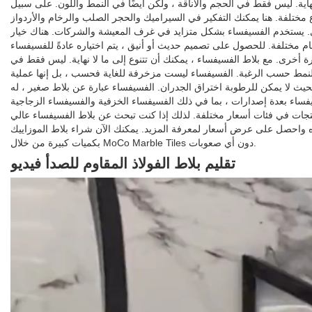
هاية. ليس فقط في الحجم والأناقة ، ولكن أيضًا في النمط واللون. على سبيل
ع مختلفة. هنا يمكنك التفكير في السيراميك والحجر الصلب والرخام والأردواز
ادي. يستخدم الفسيفساء بشكل متزايد في غرف المعيشة والشركات. هناك خيار
جام مختلفة. للحصول على تصميم حديث أو أنيق ، يتم اختياره عادةً للفسيفساء
أخرى. مع بلاط الفسيفساء ، يمكنك أن تتنوع إلى ما لا نهاية. ليس فقط في
 النمط حسب الرغبة. الفسيفساء ليست مزخرفة للغاية فحسب ، بل إنها عملية
، بحيث لا يمكن للرطوبة اختراق الجدران. الفسيفساء عبارة عن بلاط صغير ، له
فساء بعدة إصدارات ، بما في ذلك الفسيفساء الخزفية والفسيفساء الزجاجية
منتجات في فئات أسعار مختلفة. لذلك إذا كنت تبحث عن بلاط الفسيفساء عالي
ه واحصل على عرض أسعار لمعرفة المزيد. يمكنك الآن شراء بلاط الموزاييك
بكميات كبيرة من خلال MoCo Marble Tiles دون أي صعوبات.
تقليم بلاط الفولاذ المقاوم للصدأ فيديو