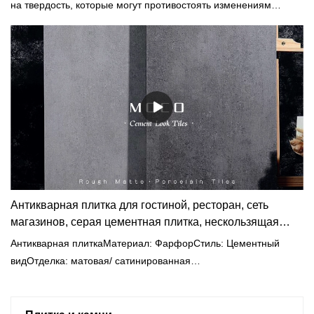
на твердость, которые могут противостоять изменениям
формы, таким как вмятины и царапины.
Антикварная плитка для гостиной, ресторан, сеть
магазинов, серая цементная плитка, нескользящая
напольная плитка, фабрика
Антикварная плиткаМатериал: ФарфорСтиль: Цементный
видОтделка: матовая/ сатинированная
глазурьВодопоглощение: E<0,05%Размер:
600x600мм/800x800/600x1200/750x1500ммТолщина: 9-11
ммЦвет: Серый/ Бежевый/ Кремовый/