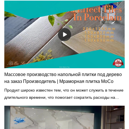
выдающиеся преимущества с точки зрения
производительности, качества, внешнего вида и т. д. и
пользуются хорошей репутацией на рынке. Поверхности
MoCo& Ceramica обобщает дефекты прошлых продуктов и
постоянно их улучшает. Технические характеристики плит из
мягкого полированного простого камня размером 1200x2700
мм могут быть изменены в соответствии с вашими
потребностями.
Массовое производство напольной плитки под дерево
на заказ Производитель | Мраморная плитка MoCo
Продукт широко известен тем, что он может служить в течение
длительного времени, что помогает сократить расходы на
техническое обслуживание и потребление энергии в здании.