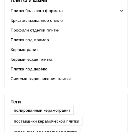
Плитка и камни
КоричневыйОсобенность: Витрифицированная плитка,
Плитка большого формата
противоскользящая, все телоПоверхность: One Stone Multi-
Кристаллизованное стекло
facedКод ТН ВЭД: 6907219000Сервис: OEM/ODM
принимаютсяПрименение: Гостиница | Офисное здание |
Профили отделки плитки
Торговый центр | Сад | Вилла
Плитка под мрамор
Керамогранит
Керамическая плитка
Плитка под дерево
Система выравнивания плитки
Теги
полированный керамогранит
поставщики керамической плитки
керамическая напольная плитка