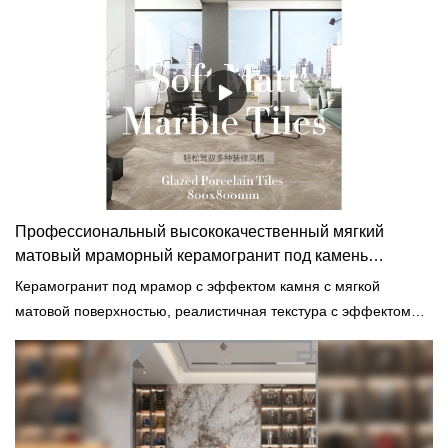
внешнего вида и т. д. и пользуется хорошей репутацией на
рынке. Поверхности MoCo& Ceramica обобщает дефекты
прошлых продуктов и постоянно их улучшает. Характеристики
сланцевой плитки Italia Calacatta размером 1600x3200 мм от
плиточного завода Foshan могут быть изменены в
соответствии с вашими потребностями.
Профессиональный высококачественный мягкий
матовый мраморный керамогранит под камень
800x800 мм производитель
Керамогранит под мрамор с эффектом камня с мягкой
матовой поверхностью, реалистичная текстура с эффектом
камня, отличные характеристики, отличное качество, дизайн с
мягким светом ориентирован на гуманистическую заботу,
случайная обработка подчеркивает идеальный опыт.