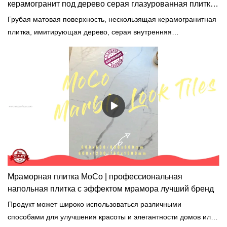
керамогранит под дерево серая глазурованная плитка
под дерево под старину
Грубая матовая поверхность, нескользящая керамогранитная
плитка, имитирующая дерево, серая внутренняя
глазурованная плитка, имитирующая дерево, по сравнению с
аналогичными продуктами на рынке, она имеет несравненные
выдающиеся преимущества с точки зрения
производительности, качества, внешнего вида и т. д. и
пользуется хорошей репутацией на рынке. Поверхности
.MoCo& Ceramica обобщает дефекты прошлых продуктов и
постоянно их улучшает. Технические характеристики
нескользящей керамогранитной плитки с шероховатой
матовой поверхностью серого цвета для помещений,
имитирующей старинную глазурованную плитку под дерево,
могут быть изменены в соответствии с вашими потребностями.
Мраморная плитка MoCo | профессиональная
напольная плитка с эффектом мрамора лучший бренд
Продукт может широко использоваться различными
способами для улучшения красоты и элегантности домов или