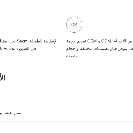
03
تقديم خدمة OEM و ODM. يمكن تخصيص الأحجام
نحن نمتلك خط إنتاج
اط. يتوفر خيار تصميمات مختلفة وأحجام
بلا حدود في مدينة Foshan في الصين.
متعددة.
ال
ستتم تعبئة البضائع بعلب كرتونية قياسية ومنصات خشبية قوية أو إطار حديدي.