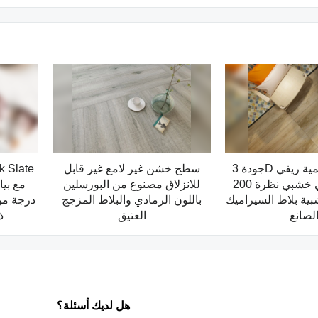
جودة 3D الطباعة الرقمية ريفي
سطح خشن غير لامع غير قابل
خشبي خشبي نظرة 200x1200
للانزلاق مصنوع من البورسلين
بية بلاط السيراميك
باللون الرمادي والبلاط المزجج
درجة من
لصانع
العتيق
ذ
هل لديك أسئلة؟