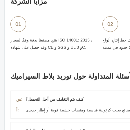
مزايا الشركة
01
02
 ألواح Sacmi الإيطالية الطويلة
ينتج مصنعنا بدقة وفقًا لمعيار ISO 14001: 2015 ،
وقد حصل على شهادة CE و SGS و UL و 3C.
أسئلة المتداولة حول توريد بلاط السيراميك
كيف يتم التغليف من أجل التحميل؟
س:
أ: