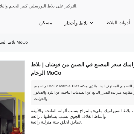
التركيز على بلاط البورسلين كبير الحجم والبلاط الرخامي وبلاط البورسلين وبلاط السيراميك وزخارف البلاط لمدة 13 عامًا.
أدوات البلاط
مسكن
بلاط وأحجار
بلاط السيراميك سعر المصنع في الصين من فوشان | بلاط الرخام MoCo
راميك سعر المصنع في الصين من فوشان | بلاط
الرخام MoCo
تم تصميم MoCo Marble Tiles من قبل فريق التصميم المحترف لدينا والذي يمكنه
 مقاومة متزايدة للضرر الناتج عن الصدمات الناجمة عن البَرَد والصخور
والحوادث.
بلاط السيراميك مليء بالمزاج بسبب ألوانه الفاتحة والأنيقة ،
وأنماط الغلاف الجوي بسبب بساطتها ، رائعة
تطابق لخلق بيئة منزلية رائعة.