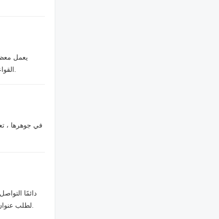
القواعد. خلال وقت عملهم ، يكرس كل منهم تركيزه الكامل لعمله من أجل تزويد العملاء بأعلى جودة من بلاط تأثير الخشب وتجربة لا تُنسى من الشراكة معنا.
في جوهرها ، تع
لطلب عنوان المصنع التفصيلي. أو قمنا بعرض عنوان البريد الإلكتروني الخاص بنا على الموقع الإلكتروني ، فأنت حر في إرسال بريد إلكتروني إلينا حول عنوان المصنع.