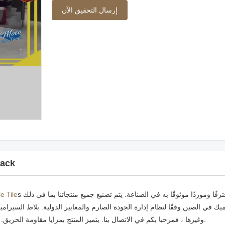
إرسال التحقيق الآن
ack
s الآن مصنعًا محترفًا وموردًا موثوقًا به في الصناعة. يتم تصنيع جميع منتجاتنا بما في ذلك
e Tile
يك في الصين وفقًا لنظام إدارة الجودة الصارم والمعايير الدولية. بلاط السيرام
وغيرها ، فمرحبا بكم في الاتصال بنا. يتميز المنتج بمزايا مقاومة الحريق. تتميز عناصرها الهيكلية بمقاومة كافية للتغلب على اللهب وانتشار الحريق.