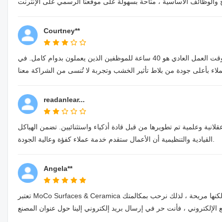
Courtney**
في الصين ، وقت العمل العادي هو 40 ساعة للموظفين الذين يعملون بدوام كامل. في MoCo Surfaces & Ceramica ، يعمل معظم الموظفين وفقًا لهذا النوع من
readanlear...
نية وعلمية تم تطويرها من قبل قادة أذكياء واستثنائيين. تضمن الهياكل
القيادية والتنظيمية أن الأعمال ستقدم خدمة عملاء كفؤة وعالية الجودة.
Angela**
تعتبر MoCo Surfaces & Ceramica دائمًا التواصل من خلال المكالمات الهاتفية أو الدردشة المرئية الطريقة الأكثر توفيرًا للوقت ولكنها مريحة ، لذلك نرحب بمكالمتك