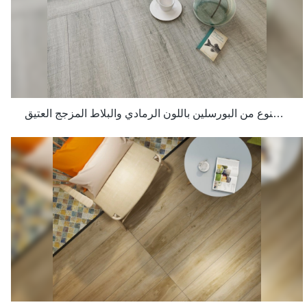
سطح خشن غير لامع غير قابل للانزلاق مصنوع من البورسلين باللون الرمادي والبلاط المزجج العتيق