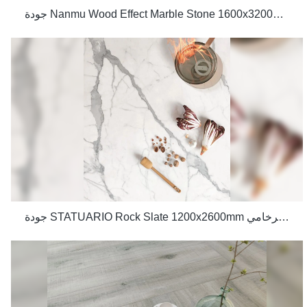
جودة Nanmu Wood Effect Marble Stone 1600x3200mm Slate Tiles الشركة المصنعة لمشاريع الفيلا الفاخرة
جودة STATUARIO Rock Slate 1200x2600mm مع بياض 75 درجة من الشركة المصنعة للبلاط ذو المظهر الرخامي