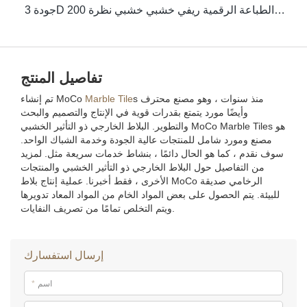
جودة 3D الطباعة الرقمية ريفي خشبي خشبي نظرة 200x1200 الأرضيات الخشبية بلاط السيراميك الصانع
تفاصيل المنتج
s منذ سنوات ، وهو مصنع محترف
Marble Tile
تم إنشاء MoCo
وأيضًا مورد يتمتع بقدرات قوية في الإنتاج والتصميم والبحث
والتطوير. البلاط الخارجي ذو التأثير الخشبي MoCo Marble Tiles هو
مصنع ومورد شامل للمنتجات عالية الجودة وخدمة الشباك الواحد.
سوف نقدم ، كما هو الحال دائمًا ، بنشاط خدمات سريعة مثل. لمزيد
من التفاصيل حول البلاط الخارجي ذو التأثير الخشبي والمنتجات
الأخرى ، فقط أخبرنا. عملية إنتاج بلاط MoCo الرخامي صديقة
للبيئة. يتم الحصول على بعض المواد الخام من المواد المعاد تدويرها
ويتم التخلص تمامًا من تصريف النفايات.
إرسال استفسارك
اسم
*