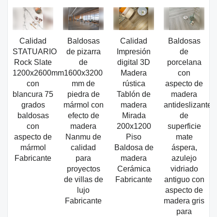
Calidad
Baldosas
Calidad
Baldosas
STATUARIO
de pizarra
Impresión
de
Rock Slate
de
digital 3D
porcelana
1200x2600mm
1600x3200
Madera
con
con
mm de
rústica
aspecto de
blancura 75
piedra de
Tablón de
madera
grados
mármol con
madera
antideslizante
baldosas
efecto de
Mirada
de
con
madera
200x1200
superficie
aspecto de
Nanmu de
Piso
mate
mármol
calidad
Baldosa de
áspera,
Fabricante
para
madera
azulejo
proyectos
Cerámica
vidriado
de villas de
Fabricante
antiguo con
lujo
aspecto de
Fabricante
madera gris
para