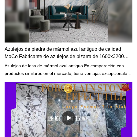
Azulejos de piedra de mármol azul antiguo de calidad
MoCo Fabricante de azulejos de pizarra de 1600x3200
mm
Azulejos de losa de mármol azul antiguo En comparación con
productos similares en el mercado, tiene ventajas excepcionales
incomparables en términos de rendimiento, calidad, apariencia,
etc., y disfruta de una buena reputación en el mercado.
Superficies MoCo& Ceramica resume los defectos de los
productos anteriores y los mejora continuamente. Las
especificaciones de las baldosas de losa de mármol azul antiguo
se pueden personalizar de acuerdo con sus necesidades.