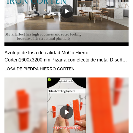
Azulejo de losa de calidad MoCo Hierro
Corten1600x3200mm Pizarra con efecto de metal Diseño
italiano Cargas Proveedores de losa de piedra marrón
LOSA DE PIEDRA HIERRO CORTEN