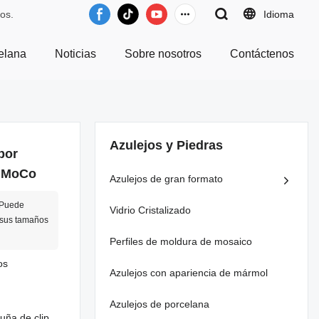
os.
Idioma
elana
Noticias
Sobre nosotros
Contáctenos
Azulejos y Piedras
por
l MoCo
Azulejos de gran formato
 Puede
Vidrio Cristalizado
 sus tamaños
Perfiles de moldura de mosaico
os
Azulejos con apariencia de mármol
Azulejos de porcelana
uña de clip