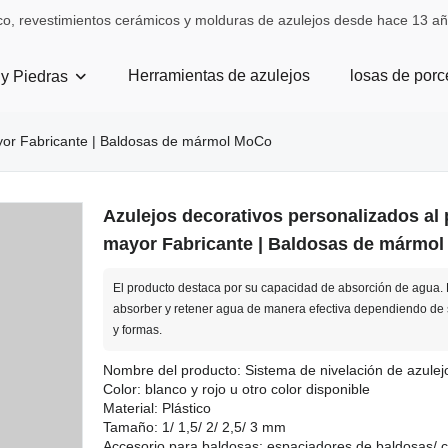
co, revestimientos cerámicos y molduras de azulejos desde hace 13 añ
Herramientas de azulejos
losas de porc
 y Piedras
ayor Fabricante | Baldosas de mármol MoCo
Azulejos decorativos personalizados al 
mayor Fabricante | Baldosas de mármo
El producto destaca por su capacidad de absorción de agua.
absorber y retener agua de manera efectiva dependiendo de
y formas.
Nombre del producto: Sistema de nivelación de azulej
Color: blanco y rojo u otro color disponible
Material: Plástico
Tamaño: 1/ 1,5/ 2/ 2,5/ 3 mm
Accesorio para baldosas: espaciadores de baldosas/ c