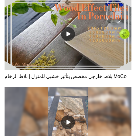
بلاط خارجي مخصص بتأثير خشبي للمنزل | بلاط الرخام MoCo