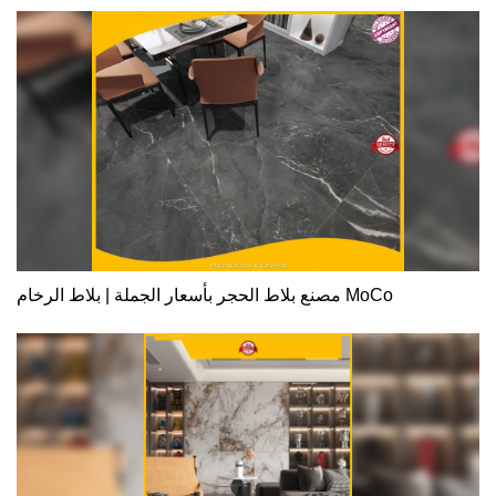
مصنع بلاط الحجر بأسعار الجملة | بلاط الرخام MoCo