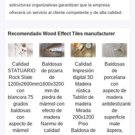
estructuras organizativas garantizan que la empresa
ofrecerá un servicio al cliente competente y de alta calidad.
Recomendado Wood Effect Tiles manufacturer
Calidad
Baldosas
Calidad
Baldosas
STATUARIO
de pizarra
Impresión
de
Rock Slate
de
digital 3D
porcelana
1200x2600mm
1600x3200
Madera
con
con
mm de
rústica
aspecto de
blancura 75
piedra de
Tablón de
madera
grados
mármol con
madera
antideslizante
baldosas
efecto de
Mirada
de
con
madera
200x1200
superficie
aspecto de
Nanmu de
Piso
mate
mármol
calidad
Baldosa de
áspera,