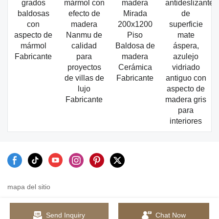
grados
mármol con
madera
antideslizante
baldosas
efecto de
Mirada
de
con
madera
200x1200
superficie
aspecto de
Nanmu de
Piso
mate
mármol
calidad
Baldosa de
áspera,
Fabricante
para
madera
azulejo
proyectos
Cerámica
vidriado
de villas de
Fabricante
antiguo con
lujo
aspecto de
Fabricante
madera gris
para
interiores
mapa del sitio
Send Inquiry
Chat Now