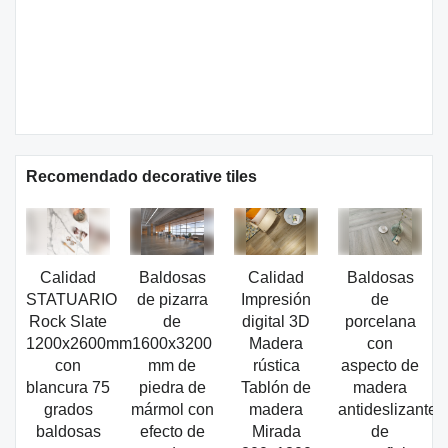
Recomendado decorative tiles
Calidad
Baldosas
Calidad
Baldosas
STATUARIO
de pizarra
Impresión
de
Rock Slate
de
digital 3D
porcelana
1200x2600mm
1600x3200
Madera
con
con
mm de
rústica
aspecto de
blancura 75
piedra de
Tablón de
madera
grados
mármol con
madera
antideslizante
baldosas
efecto de
Mirada
de