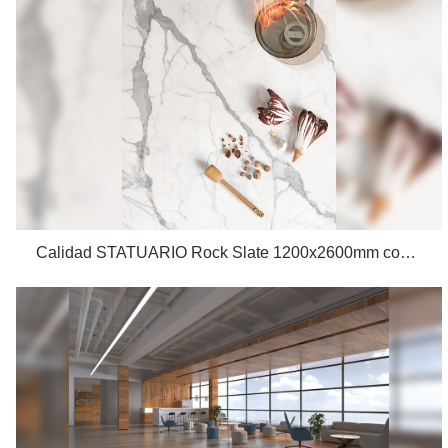
Calidad STATUARIO Rock Slate 1200x2600mm con blancura 75 grados baldosas con aspecto de mármol Fabricante