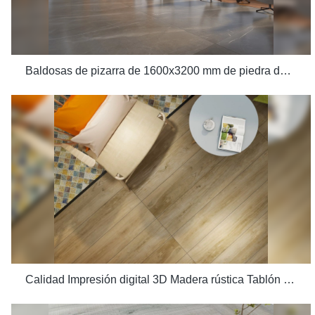
Baldosas de pizarra de 1600x3200 mm de piedra de mármol con efecto de madera Nanmu de calidad para proyectos de villas de lujo Fabricante
Calidad Impresión digital 3D Madera rústica Tablón de madera Mirada 200x1200 Piso Baldosa de madera Cerámica Fabricante