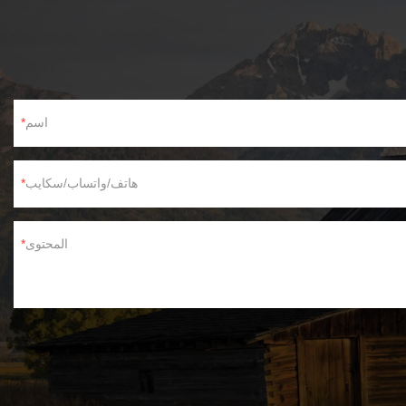
اسم
هاتف/واتساب/سكايب
المحتوى