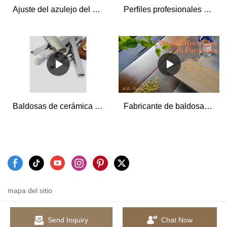
Ajuste del azulejo del acero inoxidable de la forma de Q para el ajuste del azulejo de la protección de la esquina de la decoración del borde del piso y de la pared
Perfiles profesionales en forma de U para azulejos de acero inoxidable para fabricantes de decoración de interiores
Baldosas de cerámica de calidad Recortar Revestimiento de borde de azulejo de acero inoxidable Fabricante
Fabricante de baldosas de porcelana para pisos con efecto de madera rústica de nuevo diseño Foshan de China - MoCo Ceramica
mapa del sitio
Send Inquiry
Chat Now