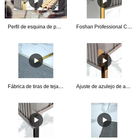
Perfil de esquina de pared de acero inoxidable de tira de metal de China de fabricantes de borde de ajuste de azulejo
Foshan Professional Ceramic Tile Trim 304 Acero inoxidable Tile Edge Trim para fabricantes de decoración de pisos y paredes
Fábrica de tiras de teja de metal en forma de T con ajuste de teja de acero inoxidable 304 de alta calidad
Ajuste de azulejo de acero inoxidable de la mejor calidad para cubiertas de esquina Fábrica de ajuste de borde de pared