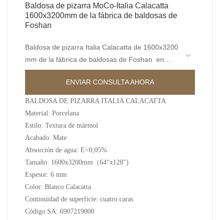
Baldosa de pizarra MoCo-Italia Calacatta
1600x3200mm de la fábrica de baldosas de
Foshan
Baldosa de pizarra Italia Calacatta de 1600x3200
mm de la fábrica de baldosas de Foshan en
comparación con productos similares en el
ENVIAR CONSULTA AHORA
mercado, tiene ventajas excepcionales
incomparables en términos de rendimiento,
BALDOSA DE PIZARRA ITALIA CALACATTA
calidad, apariencia, etc., y disfruta de una buena
Material: Porcelana
reputación en el mercado. Superficies MoCo&
Estilo: Textura de mármol
Ceramica resume los defectos de los productos
Acabado: Mate
anteriores y los mejora continuamente. Las
Absorción de agua: E<0,05%
especificaciones de la baldosa de pizarra Italia
Tamaño: 1600x3200mm（64“x128")
Calacatta 1600x3200mm de la fábrica de
Espesor: 6 mm
baldosas Foshan se pueden personalizar de
Color: Blanco Calacatta
acuerdo con sus necesidades.
Continuidad de superficie: cuatro caras
Código SA: 6907219000