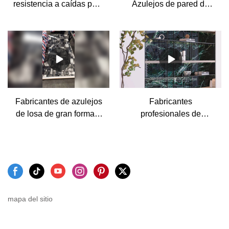
resistencia a caídas para
Azulejos de pared de
los grandes fabricantes
porcelana de gran
de azulejos de porcelana
formato esmaltados
con aspecto de piedra
pulidos para fabricantes
de salas de estar - MoCo
Fabricantes de azulejos
Fabricantes
de losa de gran formato
profesionales de
de porcelana de China
baldosas de porcelana
1200x2700x6mm - MoCo
con aspecto de mármol
de 1600x3200 mm
mapa del sitio