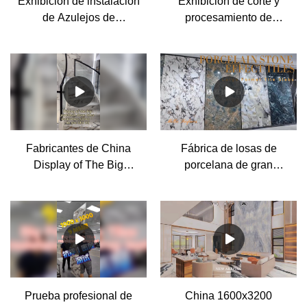
Exhibición de instalación
Exhibición de corte y
de Azulejos de
procesamiento de
Porcelánico Grande
azulejos de porcelana
Efecto Piedra
efecto piedra para la
Proveedor& fabricantes |
decoración de la casa -
MoCo
MoCo
Fabricantes de China
Fábrica de losas de
Display of The Big
porcelana de gran
Porcelain Stone Tiles
tamaño de la mejor
Decoration Effect - MoCo
calidad
Prueba profesional de
China 1600x3200