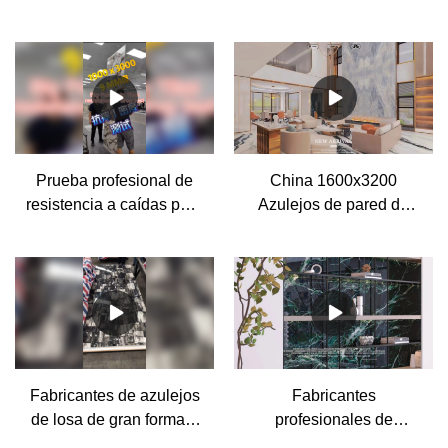
Porcelain Stone Tiles
tamaño de la mejor
Decoration Effect - MoCo
calidad
Prueba profesional de
China 1600x3200
resistencia a caídas para
Azulejos de pared de
los grandes fabricantes
porcelana de gran
de azulejos de porcelana
formato esmaltados
con aspecto de piedra
pulidos para fabricantes
de salas de estar - MoCo
Fabricantes de azulejos
Fabricantes
de losa de gran formato
profesionales de
de porcelana de China
baldosas de porcelana