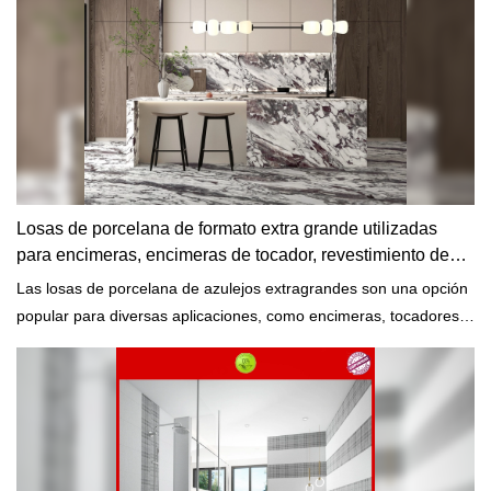
Losas de porcelana de formato extra grande utilizadas
para encimeras, encimeras de tocador, revestimiento de
paredes, pisos
Las losas de porcelana de azulejos extragrandes son una opción
popular para diversas aplicaciones, como encimeras, tocadores,
revestimientos de paredes y pisos. Estas losas suelen ser más
grandes en tamaño en comparación con las baldosas estándar, lo
que ofrece una apariencia uniforme e ininterrumpida a la
superficie que cubren. Aquí hay alguna información sobre su uso
en diferentes aplicaciones.